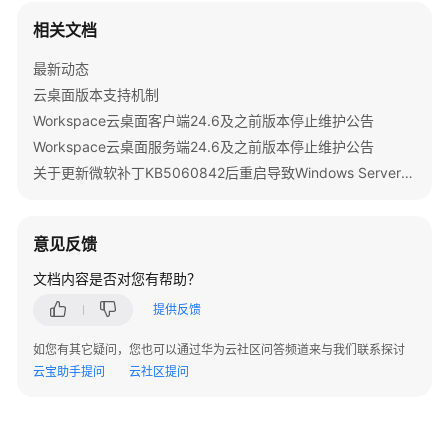
公
相关文档
告
最新动态
产
云桌面版本支持机制
品
Workspace云桌面客户端24.6及之前版本停止维护公告
介
绍
Workspace云桌面服务端24.6及之前版本停止维护公告
关于更新微软补丁KB5060842后重启导致Windows Server 2022发放的桌面无法启动的公告
计
费
说
意见反馈
明
文档内容是否对您有帮助？
快
提供反馈
速
入
如您有其它疑问，您也可以通过华为云社区问答频道来与我们联系探讨
门
云宝助手提问
云社区提问
用
户