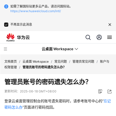
如需了解国际站更多云产品，请访问国际站。
https://www.huaweicloud.com/intl/
不再显示此消息
云桌面 Workspace
文档首页
/
云桌面 Workspace
/
常见问题
/
管理员常见问题
/
账户与
权限管理
/
管理员账号的密码遗失怎么办？
最
管理员账号的密码遗失怎么办？
新
动
更新时间：
2025-06-18 GMT+08:00
态
登录云桌面管理控制台的账号遗失密码时，请参考账号中心的“
忘记
服
密码怎么办
”页面进行密码找回。
务