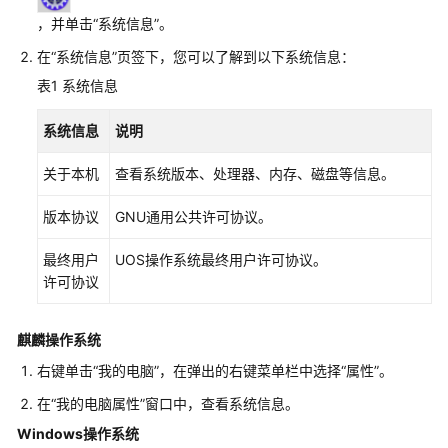
介
绍
，并单击
“系统信息”
。
在
“系统信息”
页签下，您可以了解到以下系统信息：
计
表1
系统信息
费
说
系统信息
说明
明
关于本机
查看系统版本、处理器、内存、磁盘等信息。
快
速
版本协议
GNU通用公共许可协议。
入
门
最终用户
UOS操作系统最终用户许可协议。
许可协议
用
户
指
麒麟操作系统
南
右键单击“我的电脑”，在弹出的右键菜单栏中选择“属性”。
（终
端
在“我的电脑属性”窗口中，查看系统信息。
用
Windows操作系统
户）