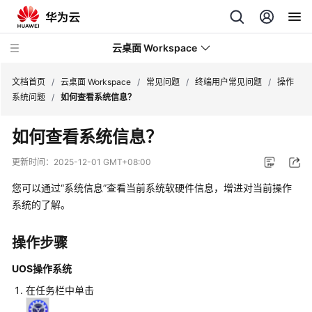
云桌面 Workspace
文档首页
/
云桌面 Workspace
/
常见问题
/
终端用户常见问题
/
操作
系统问题
/
如何查看系统信息？
最
如何查看系统信息？
新
动
更新时间：
2025-12-01 GMT+08:00
态
您可以通过
“系统信息”
查看当前系统软硬件信息，增进对当前操作
服
系统的了解。
务
公
操作步骤
告
UOS操作系统
产
在任务栏中单击
品