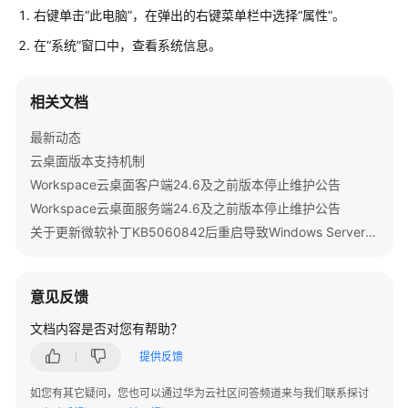
右键单击“此电脑”，在弹出的右键菜单栏中选择“属性”。
用
在“系统”窗口中，查看系统信息。
户
指
相关文档
南
（管
最新动态
理
云桌面版本支持机制
员）
Workspace云桌面客户端24.6及之前版本停止维护公告
最
Workspace云桌面服务端24.6及之前版本停止维护公告
佳
关于更新微软补丁KB5060842后重启导致Windows Server 2022发放的桌面无法启动的公告
实
践
意见反馈
API
参
文档内容是否对您有帮助？
考
提供反馈
常
如您有其它疑问，您也可以通过华为云社区问答频道来与我们联系探讨
见