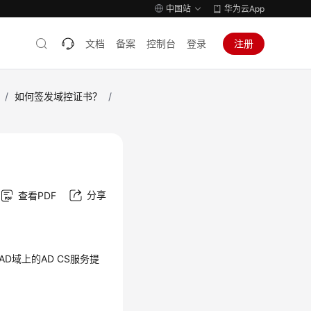
中国站
华为云App
文档
备案
控制台
登录
注册
/
如何签发域控证书？
/
分享
查看PDF
D域上的AD CS服务提