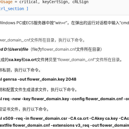
yUsage
crl_section ]
I.1
 = http://WIN-HSDLL4RO8LJ.flower.com/sc-root-ca.crl
indows PC或ECS服务器中按“win+r”，在弹出的运行对话框中输入“cmd
。
lower_domain_.cnf文件所在目录，执行以下命令。
D:\Users\file
（file为
flower_domain.cnf
文件所在目录）
生成的
ca.key
和
ca.crt
文件拷贝至
“flower_domain_.cnf”文件所在目录
。
书私钥，执行以下命令。
l genrsa -out flower_domain.key 2048
钥和配置文件生成请求文件，执行以下命令。
l req -new -key flower_domain.key -config flower_domain.cnf -o
控证书文件，执行以下命令。
l x509 -req -in flower_domain.csr -CA ca.crt -CAkey ca.key -CAc
extfile flower_domain.cnf -extensions v3_req -out flower_domain