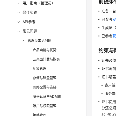
前提条
用户指南（管理员）
准备一台
最佳实践
已参考
安
API参考
生成证
常见问题
已参考
获
管理员常见问题
产品功能与优势
约束与
云桌面计费与购买
证书必须
配额管理
证书密钥
证书增
存储与磁盘管理
客户端
网络配置与连接
服务端
身份认证与AD配置
证书使用
账户与权限管理
分还必须
ac 4b 2
策略管理