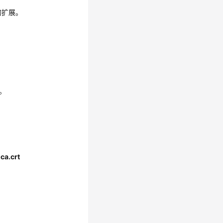
的扩展。
。
ca.crt