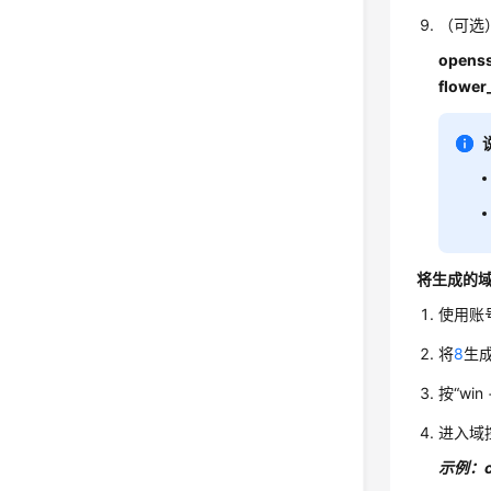
（可选
openss
flower
将生成的域
使用账
将
8
生
按“wi
进入域
示例：cd 