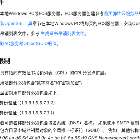
件
本地Windows PC或ECS服务器，ECS服务器创建参考
购买弹性云服务器
装OpenSSL工具
章节在本地Windows PC或购买的ECS服务器上安装Ope
书吊销列表文件，参考
生成证书吊销列表文件
。
取AD服务器ObjectGUID的值
。
限制
具有指向有效证书吊销列表（CRL）的CRL分发点扩展。
用法部分必须包含“数字签名”和“密钥加密”。
强型密钥用户部分必须包含如下：
身份验证（
1.3.6.1.5.5.7.3.2
）
身份验证（
1.3.6.1.5.5.7.3.1
）
者可选名称部分必须包含域名系统（DNS）名称。 如果使用 SMTP 复
包含目录中域控制器对象的全局唯一标识符（GUID）。 例如：
其他名称
9 06 aa d6 5d 4f a9 9c 4c bc b0 6a 65 d9 DNS
Name=server1.nort