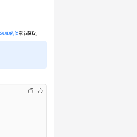
GUID的值
章节获取。