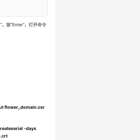
”，按“Enter”，打开命令
ut flower_domain.csr
reateserial -days
.crt