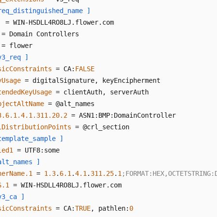
req_distinguished_name ]
v3_req ]
sicConstraints
 = CA:
FALSE
yUsage
tendedKeyUsage
bjectAltName
3.6.1.4.1.311.20.2
lDistributionPoints
template_sample ]
led1
alt_names ]
herName.1
 = 
1.3
.
6.1
.
4.1
.
311.25
.
1
;FORMAT:HEX,OCTETSTRING:
S.1
v3_ca ]
sicConstraints
 = CA:
TRUE
, pathlen:
0