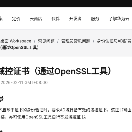
案
定价
云商店
伙伴
开发者
服务
了解华为云
桌面 Workspace
/
常见问题
/
管理员常见问题
/
身份认证与AD配置
通过OpenSSL工具）
域控证书（通过OpenSSL工具）
：
2026-02-11 GMT+08:00
景
下启基于证书的身份验证时，要求AD域具备有效的域控证书。该证书可由A
装，亦可使用OpenSSL工具自行签发域控证书。