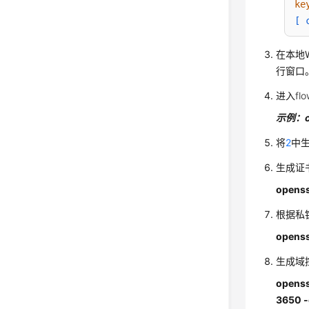
ke
[ 
UR
在本地W
行窗口
进入
f
示例：cd 
将
2
中
生成证
openss
根据私
openss
生成域
openss
3650 -