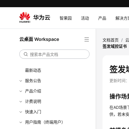
智果园
活动
产品
解决方
云桌面 Workspace
文档首页
/
云
签发域控证书（
签发
最新动态
服务公告
更新时间
产品介绍
操作场
计费说明
在AD场景
快速入门
供，若未安
用户指南（终端用户）