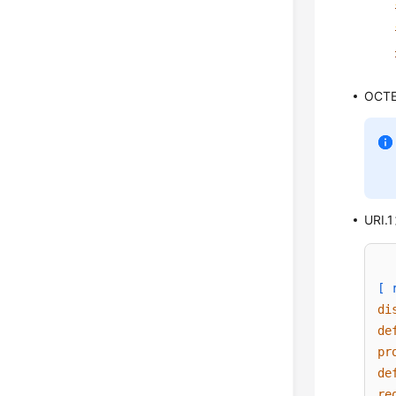
OCT
URI
[ 
di
de
pr
de
re