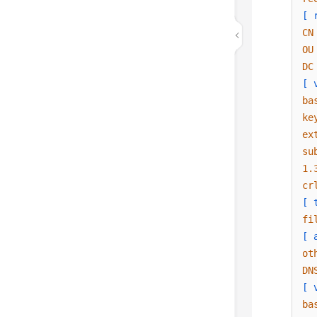
[ 
CN
OU
DC
[ 
ba
ke
ex
su
1.
cr
[ 
fi
[ 
ot
DN
[ 
ba