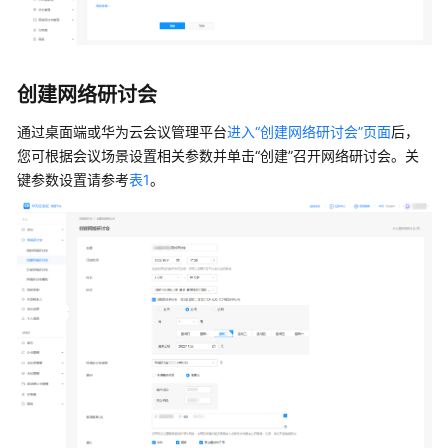
指
导
网
创建网络研讨会
络
研
通过桌面端或华为云会议管理平台
进入“创建网络研讨会”页面
后，
讨
您可根据会议场景设置相关参数并单击“创建”召开网络研讨会。关
会
键参数设置请参考
表1
。
资
源
分
配
与
激
活
主
持
人
指
南