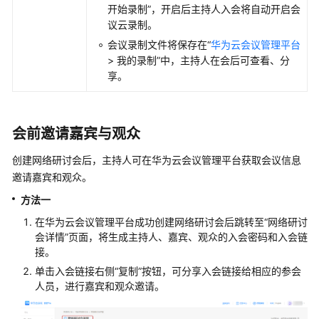
佳
开始录制”，开启后主持人入会将自动开启会
实
议云录制。
践
会议录制文件将保存在“
华为云会议管理平台
> 我的录制”中，主持人在会后可查看、分
常
享。
见
问
题
会前邀请嘉宾与观众
视
创建网络研讨会后，主持人可在华为云会议管理平台获取会议信息
频
邀请嘉宾和观众。
帮
助
方法一
在华为云会议管理平台成功创建网络研讨会后跳转至“网络研讨
文
会详情”页面，将生成主持人、嘉宾、观众的入会密码和入会链
档
接。
下
单击入会链接右侧“复制”按钮，可分享入会链接给相应的参会
载
人员，进行嘉宾和观众邀请。