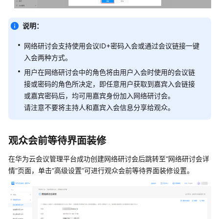
协
议
（SLA）
说明：
网络研讨会支持使用会议ID+密码入会或通过会议链接一键
白
皮
入会两种方式。
书
用户在网络研讨会中的角色将由用户入会时使用的会议链
资
接或密码的角色所决定，即任意用户获取到嘉宾入会链接
源
或嘉宾密码后，均可用嘉宾身份加入网络研讨会。
请注意不要将主持人和嘉宾入会信息分享给观众。
支
持
区
观众会前等待界面装修
域
在华为云会议管理平台成功创建网络研讨会后跳转至“网络研讨会详
系
情”页面，单击“高级设置”可进行观众会前等待界面装修设置。
统
权
限