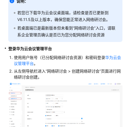
说明：
研
讨
若您已下载华为云会议桌面端，请检查是否已更新到
会
V6.11.5及以上版本，确保您能正常进入网络研讨会。
用
户
若桌面端已是最新版本但未看到“网络研讨会”入口，请联
指
系企业管理员确认是否已为您分配网络研讨会资源
南
登录华为云会议管理平台
产
使用用户账号（已分配网络研讨会资源）和密码登录
华为云会
品
议管理平台
。
介
从左侧导航栏进入“网络研讨会 > 创建网络研讨会”页面进行网
绍
络研讨会创建。
网
络
研
讨
会
订
购