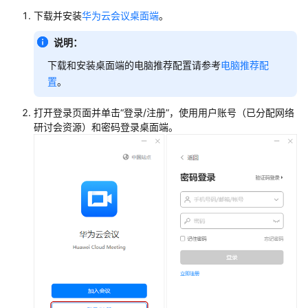
公
下载并安装
华为云会议桌面端
。
告
说明：
产
下载和安装桌面端的电脑推荐配置请参考
电脑推荐配
品
置
。
介
绍
打开登录页面并单击“登录/注册”，使用用户账号（已分配网络
研讨会资源）和密码登录桌面端。
计
费
说
明
购
买
指
南
快
速