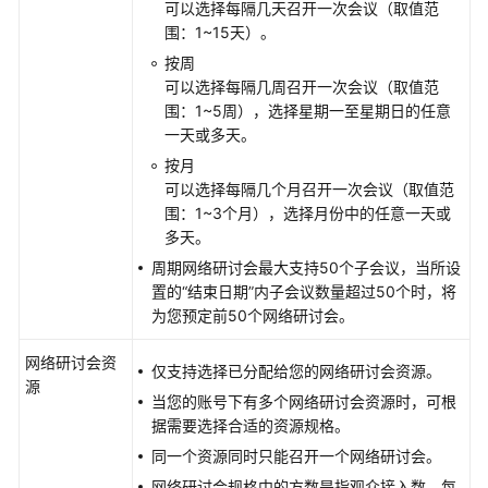
可以选择每隔几天召开一次会议（取值范
络
围：1~15天）。
研
按周
讨
可以选择每隔几周召开一次会议（取值范
会
围：1~5周），选择星期一至星期日的任意
一天或多天。
查
按月
看
可以选择每隔几个月召开一次会议（取值范
网
围：1~3个月），选择月份中的任意一天或
络
多天。
研
讨
周期网络研讨会最大支持50个子会议，当所设
会
置的“结束日期”内子会议数量超过50个时，将
为您预定前50个网络研讨会。
取
消
网络研讨会资
仅支持选择已分配给您的网络研讨会资源。
网
源
当您的账号下有多个网络研讨会资源时，可根
络
据需要选择合适的资源规格。
研
同一个资源同时只能召开一个网络研讨会。
讨
会
网络研讨会规格中的方数是指观众接入数，每