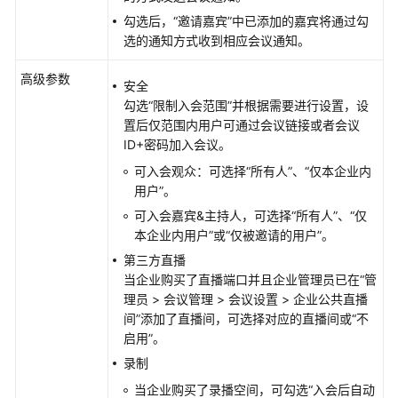
指
勾选后，“邀请嘉宾”中已添加的嘉宾将通过勾
南
选的通知方式收到相应会议通知。
智
高级参数
安全
能
勾选“限制入会范围”并根据需要进行设置，设
会
置后仅范围内用户可通过会议链接或者会议
议
ID+密码加入会议。
室
用
可入会观众：可选择“所有人”、“仅本企业内
户
用户”。
指
可入会嘉宾&主持人，可选择“所有人”、“仅
南
本企业内用户”或“仅被邀请的用户”。
第三方直播
开
当企业购买了直播端口并且企业管理员已在“管
发
理员 > 会议管理 > 会议设置 > 企业公共直播
与
间”添加了直播间，可选择对应的直播间或“不
集
启用”。
成
录制
最
当企业购买了录播空间，可勾选“入会后自动