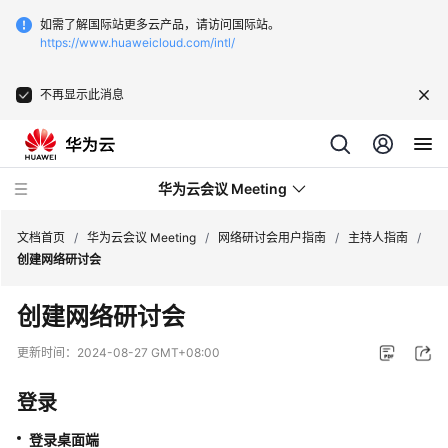
如需了解国际站更多云产品，请访问国际站。
https://www.huaweicloud.com/intl/
不再显示此消息
华为云会议 Meeting
文档首页
/
华为云会议 Meeting
/
网络研讨会用户指南
/
主持人指南
/
创建网络研讨会
最
创建网络研讨会
新
动
更新时间：
2024-08-27 GMT+08:00
态
登录
服
务
登录桌面端