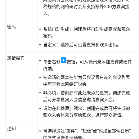
种规格的网络研讨会都支持额外200方嘉宾接
查
入。
看
网
密码
系统自动生成：创建后将自动生成嘉宾和观众
络
密码。
研
自定义：选择后可设置嘉宾和观众密码。
讨
会
邀请嘉宾
数
单击右侧
按钮，可从通讯录添加嘉宾或硬件
据
终端。
报
被邀请的嘉宾在华为云会议客户端的会议列表
告
中可查看此网络研讨会。
非必填，若创建时此处未添加嘉宾，创建完成
嘉
后可分享嘉宾入会信息邀请嘉宾入会。
宾
请勿在此处添加观众，创建完成后可将生成的
指
观众入会信息分享给观众，进行观众邀请。
南
通知
观
可选择通过“邮件”、“短信”或“添加至邮件日历”
众
的方式发送会议通知。