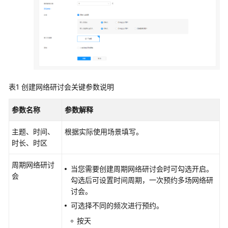
创
建
网
络
研
讨
表1
创建网络研讨会关键参数说明
会
参数名称
参数解释
主
持
主题、时间、
根据实际使用场景填写。
网
时长、时区
络
研
周期网络研讨
当您需要创建周期网络研讨会时可勾选开启。
讨
会
勾选后可设置时间周期，一次预约多场网络研
会
讨会。
编
可选择不同的频次进行预约。
辑
按天
网