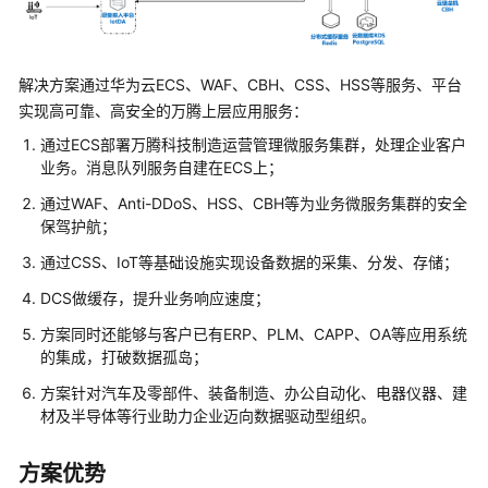
亿
信
解决方案通过华为云ECS、WAF、CBH、CSS、HSS等服务、平台
华
实现高可靠、高安全的万腾上层应用服务：
辰
数
通过ECS部署万腾科技制造运营管理微服务集群，处理企业客户
据
业务。消息队列服务自建在ECS上；
中
通过WAF、Anti-DDoS、HSS、CBH等为业务微服务集群的安全
台
保驾护航；
解
通过CSS、IoT等基础设施实现设备数据的采集、分发、存储；
决
方
DCS做缓存，提升业务响应速度；
案
方案同时还能够与客户已有ERP、PLM、CAPP、OA等应用系统
实
的集成，打破数据孤岛；
践
方案针对汽车及零部件、装备制造、办公自动化、电器仪器、建
万
材及半导体等行业助力企业迈向数据驱动型组织。
腾
科
方案优势
技