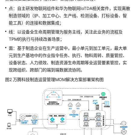
化
解
点：自主研发物联网组件和华为物联网IoTDA相关套件，实现离散
决
制造领域的（炉、加工中心、生产线、检测设备、打标设备、智
方
能工具）的连接和数据集成；
案
线：以设备全生命周期管理为服务主线，关注此业务的流程及
TPM的执行与持续改善场景；
用
友
面：基于制造企业在生产运营中，最小单元到加工单元，最大单
装
元到生产基地中的作业指令任务、执行、物料周转、质量管控、
备
设备状态、人力绩效、制造资源生命周期等全运营要素管控，实
制
现跨组织、跨部门的端到端数据流协同。
造
图2 万腾科技制造运营管理MOM解决方案部署架构图
企
业
数
字
化
解
决
方
案