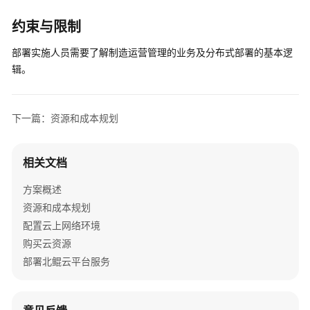
源
和
约束与限制
成
部署实施人员需要了解制造运营管理的业务及分布式部署的基本逻
本
辑。
规
划
实
下一篇：资源和成本规划
施
步
相关文档
骤
方案概述
附
资源和成本规划
录
配置云上网络环境
修
购买云资源
订
部署北鲲云平台服务
记
录