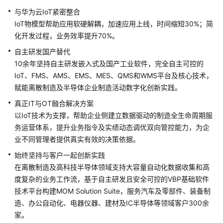
制
与华为云IoT紧密整合
造
IoT物模型帮助应用软硬解耦，加速应用上线，时间缩短30%；简
运
化开发过程，业务效率提升70%。
营
管
自主研发国产替代
理
10余年坚持自主研发嵌入式及国产工业软件，完全自主可控的
MOM
IoT、FMS、AMS、EMS、MES、QMS和WMS平台及核心技术，
解
赋能离散制造及半导体企业制造活动数字化创新实践。
决
真正IT与OT融合解决方案
方
以IoT技术为支撑，帮助企业侧建立数据驱动的制造全生命周期服
案
务运营体系，提升业务指令及实绩动态调优双向管控能力，为企
实
践
业不同管理者提供真实有效的决策依据。
始终坚持与客户一起创新实践
方
在离散制造及高科技半导体领域支持大容量自动化数据收集和高
案
度复杂的业务工作流，基于自主研发且安全可控的VBP基础软件
概
技术平台构建MOM Solution Suite，服务汽车及零部件、装备制
述
造、办公自动化、电器仪器、建材及IC半导体等领域客户300余
家。
资