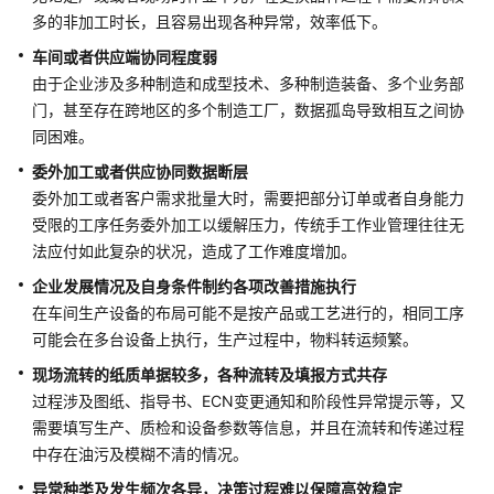
多的非加工时长，且容易出现各种异常，效率低下。
映
车间或者供应端协同程度弱
云
由于企业涉及多种制造和成型技术、多种制造装备、多个业务部
科
门，甚至存在跨地区的多个制造工厂，数据孤岛导致相互之间协
技
同困难。
车
联
委外加工或者供应协同数据断层
网
委外加工或者客户需求批量大时，需要把部分订单或者自身能力
数
受限的工序任务委外加工以缓解压力，传统手工作业管理往往无
据
法应付如此复杂的状况，造成了工作难度增加。
基
企业发展情况及自身条件制约各项改善措施执行
础
在车间生产设备的布局可能不是按产品或工艺进行的，相同工序
设
施
可能会在多台设备上执行，生产过程中，物料转运频繁。
解
现场流转的纸质单据较多，各种流转及填报方式共存
决
过程涉及图纸、指导书、ECN变更通知和阶段性异常提示等，又
方
需要填写生产、质检和设备参数等信息，并且在流转和传递过程
案
中存在油污及模糊不清的情况。
美
异常种类及发生频次各异，决策过程难以保障高效稳定