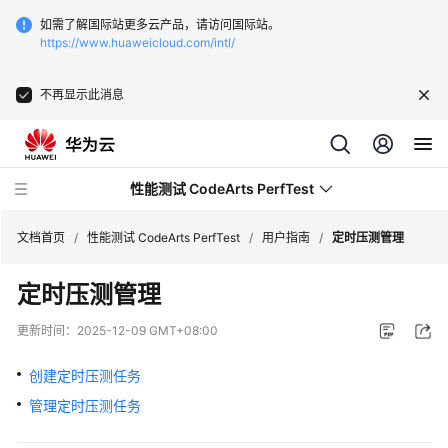
如需了解国际站更多云产品，请访问国际站。
https://www.huaweicloud.com/intl/
不再显示此消息
性能测试 CodeArts PerfTest
文档首页
/
性能测试 CodeArts PerfTest
/
用户指南
/
定时压测管理
定时压测管理
最
新
更新时间：
2025-12-09 GMT+08:00
动
态
创建定时压测任务
管理定时压测任务
产
品