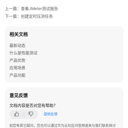
介
上一篇：查看JMeter测试报告
绍
下一篇：创建定时压测任务
计
费
相关文档
说
明
最新动态
什么是性能测试
快
产品优势
速
入
应用场景
门
产品功能
用
户
意见反馈
指
南
文档内容是否对您有帮助？
提供反馈
性
能
如您有其它疑问，您也可以通过华为云社区问答频道来与我们联系探讨