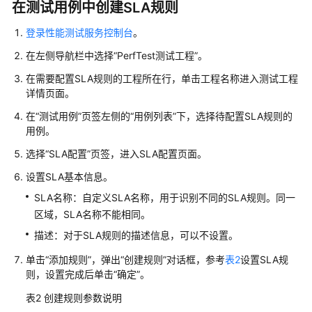
在测试用例中创建SLA规则
理
登录性能测试服务控制台
。
PerfTest
在左侧导航栏中选择“PerfTest测试工程”。
测
试
在需要配置SLA规则的工程所在行，单击工程名称进入测试工程
用
详情页面。
例
在“测试用例”页签左侧的“用例列表”下，选择待配置SLA规则的
概
用例。
述
选择“SLA配置”页签，进入SLA配置页面。
管
设置SLA基本信息。
理
SLA名称：自定义SLA名称，用于识别不同的SLA规则。同一
PerfTest
区域，SLA名称不能相同。
测
试
描述：对于SLA规则的描述信息，可以不设置。
用
单击“添加规则”，弹出“创建规则”对话框，参考
表2
设置SLA规
例
则，设置完成后单击“确定”。
目
录
表2
创建规则参数说明