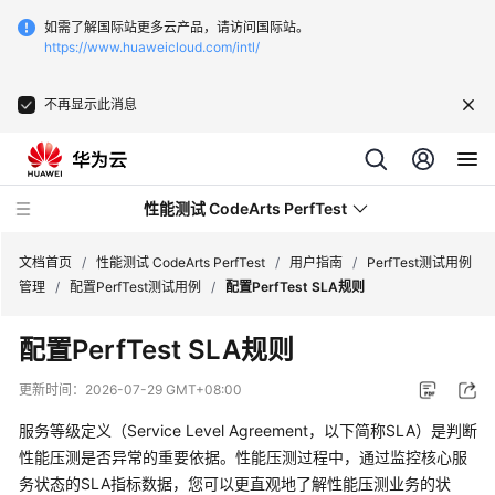
如需了解国际站更多云产品，请访问国际站。
https://www.huaweicloud.com/intl/
不再显示此消息
性能测试 CodeArts PerfTest
文档首页
/
性能测试 CodeArts PerfTest
/
用户指南
/
PerfTest测试用例
管理
/
配置PerfTest测试用例
/
配置PerfTest SLA规则
最
配置PerfTest SLA规则
新
动
更新时间：
2026-07-29 GMT+08:00
态
服务等级定义（Service Level Agreement，以下简称SLA）是判断
产
性能压测是否异常的重要依据。性能压测过程中，通过监控核心服
品
务状态的SLA指标数据，您可以更直观地了解性能压测业务的状