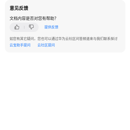
文）
意见反馈
添
文档内容是否对您有帮助？
加
提供反馈
PerfTest
请
如您有其它疑问，您也可以通过华为云社区问答频道来与我们联系探讨
求
云宝助手提问
云社区提问
信
息
（思
考
时
间）
添
加
PerfTest
请
求
信