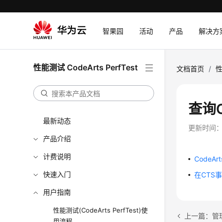
智果园
活动
产品
解决方
性能测试 CodeArts PerfTest
文档首页
/
性
查询C
最新动态
更新时间
产品介绍
计费说明
CodeA
快速入门
在CTS
用户指南
性能测试(CodeArts PerfTest)使
上一篇：管
用流程