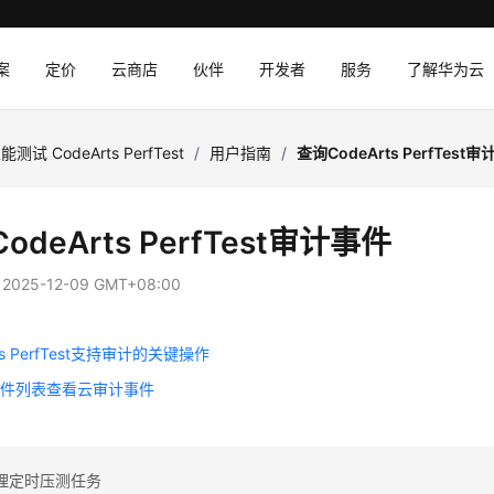
案
定价
云商店
伙伴
开发者
服务
了解华为云
能测试 CodeArts PerfTest
/
用户指南
/
查询CodeArts PerfTest
odeArts PerfTest审计事件
：
2025-12-09 GMT+08:00
rts PerfTest支持审计的关键操作
事件列表查看云审计事件
理定时压测任务