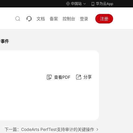
中国站
华为云App
文档
备案
控制台
登录
注册
审计事件
分享
查看PDF
下一篇：CodeArts PerfTest支持审计的关键操作