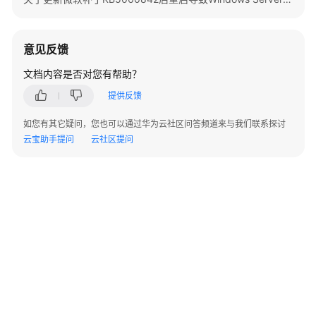
指
南
（终
意见反馈
端
用
文档内容是否对您有帮助？
户）
提供反馈
用
如您有其它疑问，您也可以通过华为云社区问答频道来与我们联系探讨
户
云宝助手提问
云社区提问
指
南
（管
理
员）
界
面
©2026 Huaweicloud.com 版权所有
黔ICP备20004760号-14
苏B2-20130048号
总
A2.B1.B2-20070312
增值电信业务经营许可证：B1.B2-20200593 | 代理域名注册服务机构：新网、西数
览
电子营业执照
贵公网安备 52990002000093号