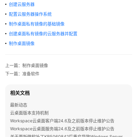
公
创建云服务器
告
配置云服务器操作系统
产
制作桌面私有镜像的基础镜像
品
创建桌面私有镜像的云服务器并配置
介
制作桌面镜像
绍
计
费
上一篇：制作桌面镜像
说
下一篇：准备软件
明
快
相关文档
速
最新动态
入
门
云桌面版本支持机制
Workspace云桌面客户端24.6及之前版本停止维护公告
用
Workspace云桌面服务端24.6及之前版本停止维护公告
户
关于更新微软补丁KB5060842后重启导致Windows Server 2022发放的桌面无法启动的公告