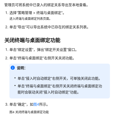
像
管理员可将系统中已录入的绑定关系导出至本地查看。
管
选择“策略管理 > 终端与桌面绑定”。
理
进入终端与桌面绑定列表页面。
数
单击“导出”可以导出系统中已存在的绑定关系列表。
据
备
关闭终端与桌面绑定功能
份
与
单击“绑定设置”，弹出“绑定开关设置”窗口。
恢
单击“终端与桌面绑定”右侧开关关闭功能。
复
说明：
常
用
单击“接入时自动绑定”右侧开关，可单独关闭此功能。
功
单击“终端与桌面绑定”右侧开关关闭终端与桌面绑定功
能
能时会联动关闭“接入时自动绑定”功能。
配
置
单击“确定”，如
图4
所示。
监
图4
关闭终端与桌面绑定功能