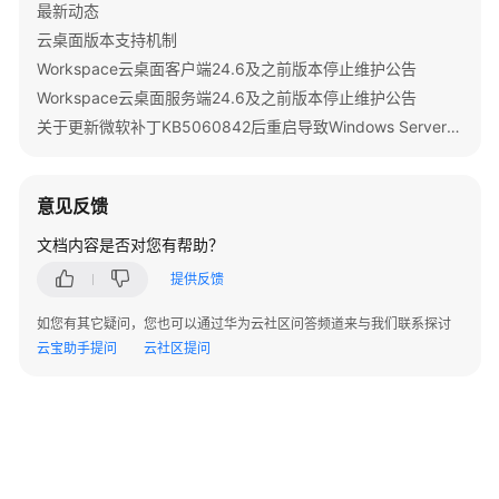
实
最新动态
践
云桌面版本支持机制
Workspace云桌面客户端24.6及之前版本停止维护公告
API
Workspace云桌面服务端24.6及之前版本停止维护公告
参
关于更新微软补丁KB5060842后重启导致Windows Server 2022发放的桌面无法启动的公告
考
常
意见反馈
见
问
文档内容是否对您有帮助？
题
提供反馈
SDK
如您有其它疑问，您也可以通过华为云社区问答频道来与我们联系探讨
参
云宝助手提问
云社区提问
考
云
应
用
用