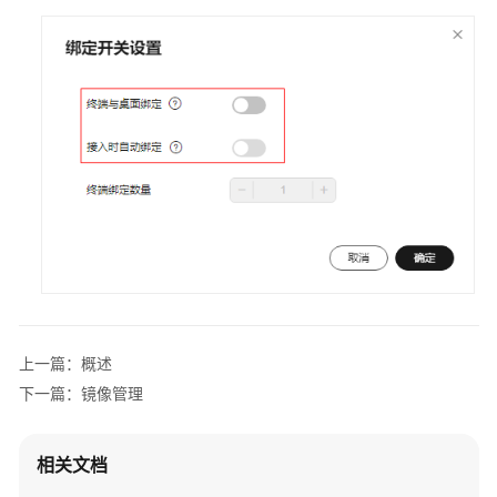
控
订
阅
事
件
使
用
CTS
审
计
Workspace
操
作
上一篇：概述
事
下一篇：镜像管理
件
最
相关文档
佳