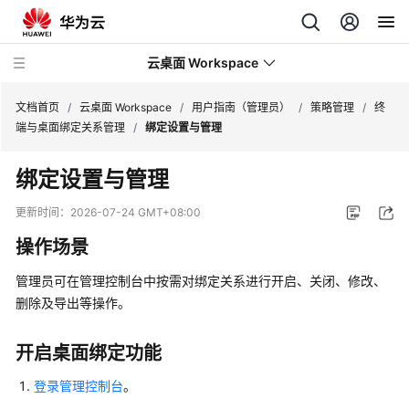
云桌面 Workspace
文档首页
/
云桌面 Workspace
/
用户指南（管理员）
/
策略管理
/
终
端与桌面绑定关系管理
/
绑定设置与管理
最
绑定设置与管理
新
动
更新时间：
2026-07-24 GMT+08:00
态
操作场景
服
管理员可在管理控制台中按需对绑定关系进行开启、关闭、修改、
务
删除及导出等操作。
公
告
开启桌面绑定功能
产
登录管理控制台
。
品