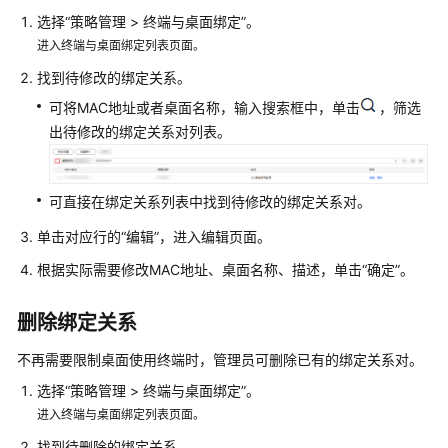
分
选择“策略管理 > 终端与桌面绑定”。
析
进入终端与桌面绑定列表页面。
找到待修改的绑定关系。
安
全
可将MAC地址或者桌面名称，输入搜索框中，单击
，筛选
审
出待修改的绑定关系对列表。
计
任
可直接在绑定关系列表中找到待修改的绑定关系对。
务
管
单击对应行的“编辑”，进入编辑页面。
理
根据实际需要修改MAC地址、桌面名称、描述，单击“确定”。
运
删除绑定关系
维
管
不再需要限制桌面使用终端时，管理员可删除已有的绑定关系对。
理
选择“策略管理 > 终端与桌面绑定”。
进入终端与桌面绑定列表页面。
边
缘
找到待删除的绑定关系。