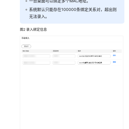
一台桌面可以绑定多个MAC地址。
面
系统默认只能存在100000条绑定关系对，超出则
池
无法录入。
管
理
图2
录入绑定信息
用
户
管
理
策
略
管
理
协
议
策
略
管