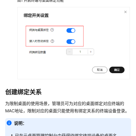
图1
开启终端与桌面绑定功能
用
户
指
南
（管
理
员）
界
面
总
览
创建绑定关系
通
为限制桌面的使用场景，管理员可为对应的桌面绑定对应终端的
过
MAC地址，限制对应的桌面只能使用有绑定关系的终端设备登录。
IAM
授
说明：
予
使
已在云桌面管理控制台中获得待绑定终端设备的桌面名