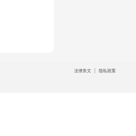
法律条文
隐私政策