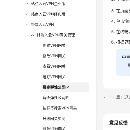
站点入云VPN企业版
在页面
站点入云VPN经典版
单击
“
终端入云VPN
在
终端
终端入云VPN网关管理
根据界
创建VPN网关
修改VPN网关
查看VPN网关
退订VPN网关
绑定弹性公网IP
上一篇：退
解绑弹性公网IP
按标签搜索VPN网关
升级网关实例
意见反馈
删除VPN网关