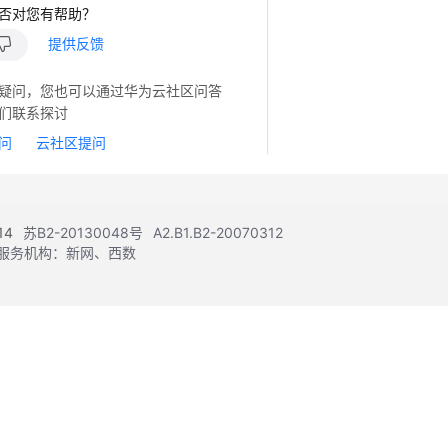
否对您有帮助？
提供反馈
疑问，您也可以通过华为云社区问答
们联系探讨
问
云社区提问
14
苏B2-20130048号
A2.B1.B2-20070312
注册服务机构：新网、西数