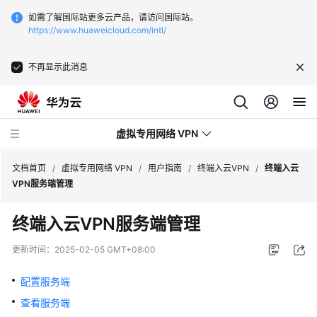
如需了解国际站更多云产品，请访问国际站。
https://www.huaweicloud.com/intl/
不再显示此消息
虚拟专用网络 VPN
文档首页
/
虚拟专用网络 VPN
/
用户指南
/
终端入云VPN
/
终端入云
VPN服务端管理
最
终端入云VPN服务端管理
新
动
更新时间：
2025-02-05 GMT+08:00
态
配置服务端
服
查看服务端
务