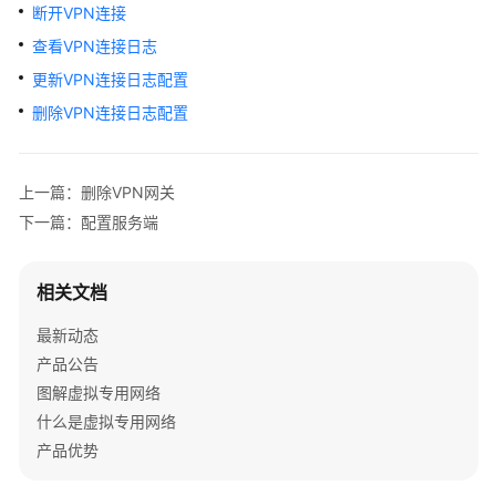
指
断开VPN连接
南
查看VPN连接日志
更新VPN连接日志配置
站
点
删除VPN连接日志配置
入
云
VPN
上一篇：删除VPN网关
企
下一篇：配置服务端
业
版
相关文档
站
点
最新动态
入
产品公告
云
图解虚拟专用网络
VPN
什么是虚拟专用网络
经
产品优势
典
版