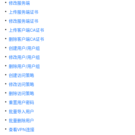
公
修改服务端
告
上传服务端证书
修改服务端证书
产
品
上传客户端CA证书
介
删除客户端CA证书
绍
创建用户/用户组
计
修改用户/用户组
费
删除用户/用户组
说
创建访问策略
明
修改访问策略
快
删除访问策略
速
重置用户密码
入
门
批量导入用户
批量删除用户
用
查看VPN连接
户