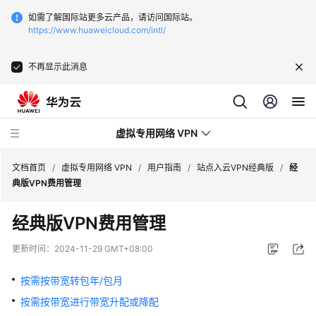
如需了解国际站更多云产品，请访问国际站。
https://www.huaweicloud.com/intl/
不再显示此消息
虚拟专用网络 VPN
文档首页
/
虚拟专用网络 VPN
/
用户指南
/
站点入云VPN经典版
/
经
典版VPN费用管理
最
经典版VPN费用管理
新
动
更新时间：
2024-11-29 GMT+08:00
态
按需按带宽转包年/包月
服
按需按带宽进行带宽升配或降配
务