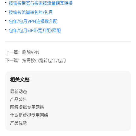
公
按需按带宽与按需按流量相互转换
告
按需按流量转包年/包月
包年/包月VPN连接数升配
产
品
包年/包月EIP带宽升配/降配
介
绍
上一篇：删除VPN
计
下一篇：按需按带宽转包年/包月
费
说
明
相关文档
最新动态
快
速
产品公告
入
图解虚拟专用网络
门
什么是虚拟专用网络
产品优势
用
户