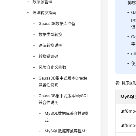
数据源管理
排
G
语法转换指南
p
GaussDB数据库准备
但
数据类型转换
G
字
语法转换说明
u
转换错误码
使
风险自定义函数
GaussDB集中式版本Oracle
表1
排序规
兼容性说明
GaussDB集中式版本MySQL
MySQ
兼容性说明
utf8mb4
MySQL数据库兼容性B模
式
utf8mb
MySQL数据库兼容性M-