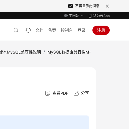
不再显示此消息
中国站
华为云App
文档
备案
控制台
登录
注册
式版本MySQL兼容性说明
/
MySQL数据库兼容性M-
分享
查看PDF