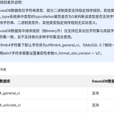
序规则差异说明：
aussDB数据库仅字符串类型、部分二进制类型支持指定排序规则，其
g_type系统表中类型的typcollation属性是否为0来判断该类型是否
除字符串、二进制类型外，其他类型指定排序规则无实际意义。
aussDB数据库中排序规则（除binary外）仅支持在其对应字符集与
符集一致，且不支持表内多种字符集混合使用。
tf8mb4字符集下默认字符序为utf8mb4_general_ci，与MySQL 5.7保
用latin1字符序需要设置兼容性参数m_format_dev_version = 's2'。
则列表
L数据库
GaussDB数
_general_ci
支持
4_unicode_ci
支持