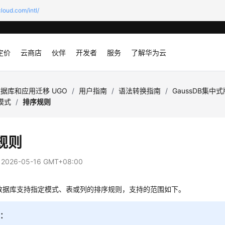
loud.com/intl/
定价
云商店
伙伴
开发者
服务
了解华为云
据库和应用迁移 UGO
/
用户指南
/
语法转换指南
/
GaussDB集中
y模式
/
排序规则
规则
：
2026-05-16 GMT+08:00
DB数据库支持指定模式、表或列的排序规则，支持的范围如下。
明：