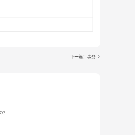
下一篇：事务
档
O？