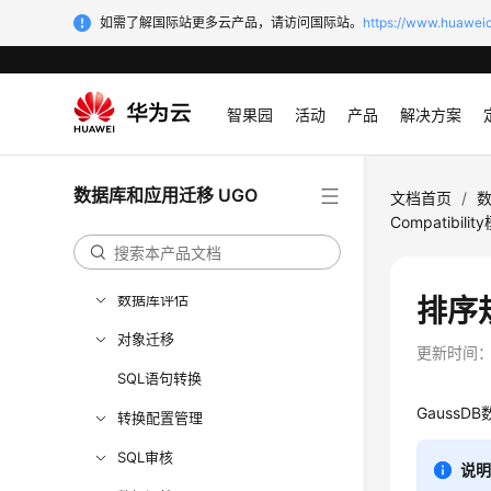
如需了解国际站更多云产品，请访问国际站。
https://www.huaweic
智果园
活动
产品
解决方案
最新动态
产品介绍
数据库和应用迁移 UGO
文档首页
/
数
快速入门
Compatibilit
用户指南
数据库评估
排序
对象迁移
更新时间
SQL语句转换
Gauss
转换配置管理
SQL审核
说