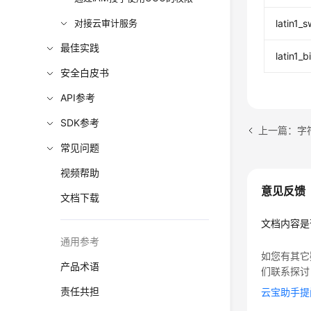
对接云审计服务
latin1_
最佳实践
latin1_b
安全白皮书
API参考
SDK参考
上一篇：字
常见问题
视频帮助
意见反馈
文档下载
文档内容是
通用参考
如您有其它
产品术语
们联系探讨
责任共担
云宝助手提