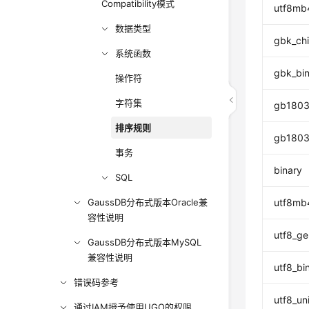
Compatibility模式
utf8mb
数据类型
gbk_chi
系统函数
gbk_bi
操作符
字符集
gb1803
排序规则
gb1803
事务
binary
SQL
GaussDB分布式版本Oracle兼
utf8mb
容性说明
utf8_ge
GaussDB分布式版本MySQL
兼容性说明
utf8_bi
错误码参考
utf8_un
通过IAM授予使用UGO的权限