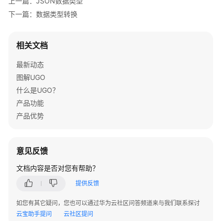
上一篇：JSON数据类型
象
下一篇：数据类型转换
迁
移
相关文档
SQL
语
最新动态
句
图解UGO
转
什么是UGO？
换
产品功能
转
产品优势
换
配
置
意见反馈
管
文档内容是否对您有帮助？
理
提供反馈
SQL
审
如您有其它疑问，您也可以通过华为云社区问答频道来与我们联系探讨
核
云宝助手提问
云社区提问