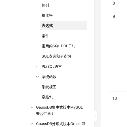
8
伪列
操作符
9
表达式
条件
常用的SQL DDL子句
SQL查询和子查询
PL/SQL语言
系统函数
系统视图
高级包
10
GaussDB集中式版本MySQL
兼容性说明
GaussDB分布式版本Oracle兼