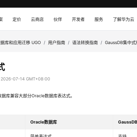
案
定价
云商店
伙伴
开发者
服务
了解华为云
据库和应用迁移 UGO
/
用户指南
/
语法转换指南
/
GaussDB集中式
式
：
2026-07-14 GMT+08:00
B数据库兼容大部分Oracle数据库表达式。
Oracle数据库
Gauss
简单表达式
支持