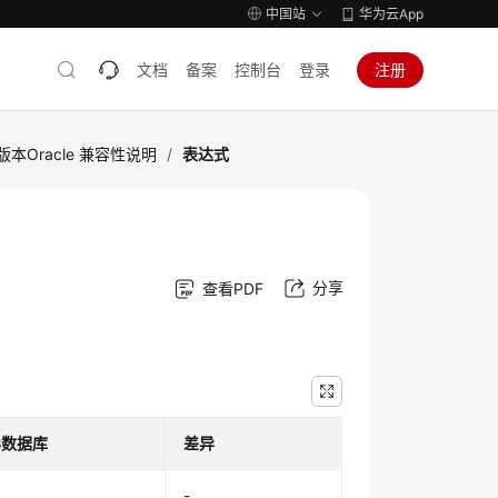
中国站
华为云App
文档
备案
控制台
登录
注册
版本Oracle 兼容性说明
/
表达式
分享
查看PDF
DB数据库
差异
-