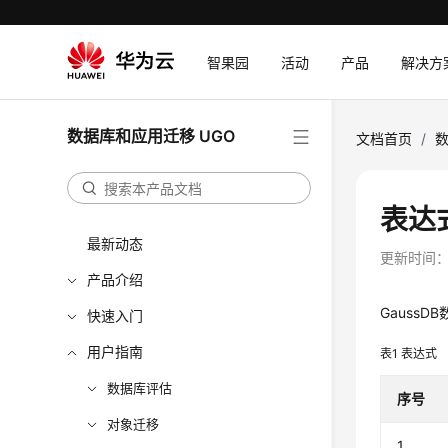
智果园
活动
产品
解决方
数据库和应用迁移 UGO
文档首页
/
数
表达
最新动态
更新时间
产品介绍
GaussD
快速入门
用户指南
表1
表达式
数据库评估
序号
对象迁移
1