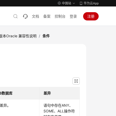
中国站
华为云App
文档
备案
控制台
登录
注册
版本Oracle 兼容性说明
/
条件
DB数据库
差异
差异。
语句中存在ANY、
SOME、ALL操作符