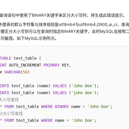
CT查询语句中使用了BINARY关键字来区分大小写时，将生成此错误提示。
中建表的默认字符集与排序规则是utf8mb4与utf8mb4_0900_ai_ci
要区分大小写则可以在查询时指定BINARY关键字，此时MySQL会按
写敏感。如下MySQL示例所示。
TABLE
 test_table (

INT
 AUTO_INCREMENT 
PRIMARY
 KEY,

e 
VARCHAR
(
50
)

INTO
 test_table (name) 
VALUES
 (
'John Doe'
INTO
 test_table (name) 
VALUES
 (
'john doe'
分大小写查找
*
FROM
 test_table 
WHERE
BINARY
 name 
=
'John Doe'
区分大小写查找
*
FROM
 test_table 
WHERE
 name 
=
'John Doe'
;