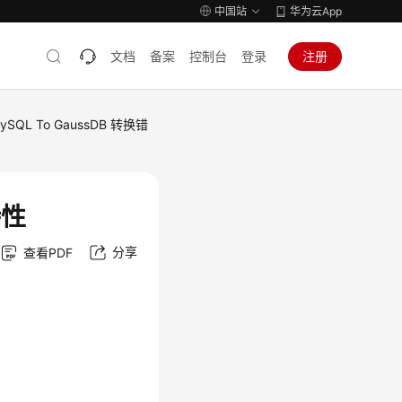
中国站
华为云App
文档
备案
控制台
登录
注册
ySQL To GaussDB 转换错
特性
分享
查看PDF