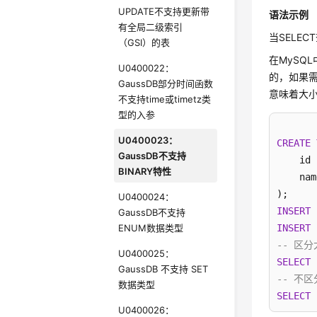
UPDATE不支持更新带
语法示例
有全局二级索引
当SELE
（GSI）的表
在MySQL
U0400022：
的，如果需
GaussDB部分时间函数
意味着大小
不支持time或timetz类
型的入参
U0400023：
CREATE
GaussDB不支持
    id 
BINARY特性
    nam
U0400024：
INSERT
GaussDB不支持
ENUM数据类型
INSERT
-- 区
U0400025：
SELECT
GaussDB 不支持 SET
-- 不
数据类型
SELECT
U0400026：