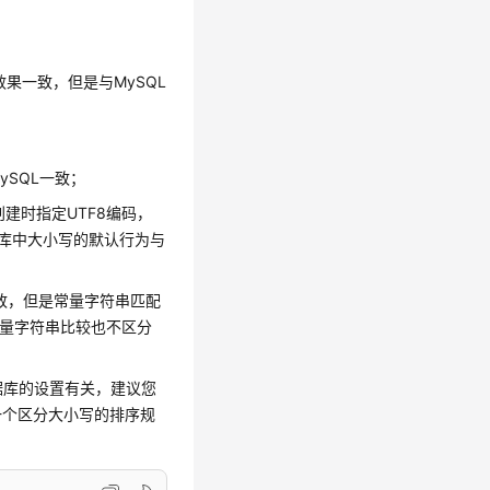
效果一致，但是与MySQL
ySQL一致；
创建时指定UTF8编码，
';，此时数据库中大小写的默认行为与
L保持一致，但是常量字符串匹配
2，此时常量字符串比较也不区分
数据库的设置有关，建议您
一个区分大小写的排序规