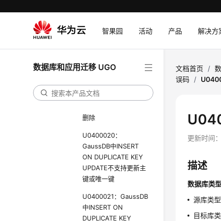
U0400014：GaussDB
不支持子分区和父分区
分区键相同
智果园
活动
产品
解决方
U0400017：GaussDB
存储过程异常处理不支
数据库和应用迁移 UGO
持 CONTINUE
文档首页
/
数
HANDLER 处理器
误码
/
U040
U0400019：GaussDB
不支持多关系的更新和
U04
删除
U0400020：
更新时间
GaussDB中INSERT
ON DUPLICATE KEY
描述
UPDATE不支持更新主
键或唯一键
数据库类
U0400021：GaussDB
源库类型与
中INSERT ON
目标库类
DUPLICATE KEY