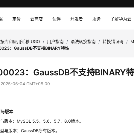
案
定价
云商店
伙伴
开发者
服务
了解华为云
据库和应用迁移 UGO
/
用户指南
/
语法转换指南
/
转换错误码
/
M
0023：GaussDB不支持BINARY特性
00023：GaussDB不支持BINARY
：
2025-06-04 GMT+08:00
型与版本
版本：MySQL 5.5、5.6、5.7、8.0版本。
型与版本：GaussDB所有版本。