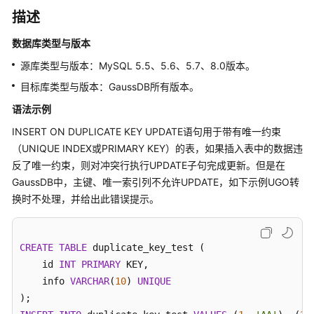
介
描述
绍
数据库类型与版本
快
源库类型与版本：MySQL 5.5、5.6、5.7、8.0版本。
速
入
目标库类型与版本：GaussDB所有版本。
门
语法示例
INSERT ON DUPLICATE KEY UPDATE语句用于带有唯一约束
用
户
（UNIQUE INDEX或PRIMARY KEY）的表，如果插入表中的数据违
指
反了唯一约束，则对冲突行执行UPDATE子句完成更新。但是在
南
GaussDB中，主键、唯一索引列不允许UPDATE，如下示例UGO转
换时不处理，并给出此错误提示。
数
据
库
CREATE
TABLE
 duplicate_key_test (

评
    id 
INT
PRIMARY
 KEY,

估
    info 
VARCHAR
(
10
) 
UNIQUE
对