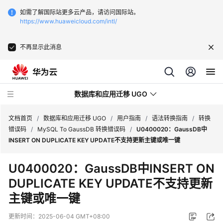
如需了解国际站更多云产品，请访问国际站。
https://www.huaweicloud.com/intl/
不再显示此消息
数据库和应用迁移 UGO
文档首页
/
数据库和应用迁移 UGO
/
用户指南
/
语法转换指南
/
转换
错误码
/
MySQL To GaussDB 转换错误码
/
U0400020：GaussDB中
INSERT ON DUPLICATE KEY UPDATE不支持更新主键或唯一键
最
新
U0400020：GaussDB中INSERT ON
动
DUPLICATE KEY UPDATE不支持更新
态
主键或唯一键
产
品
更新时间：
2025-06-04 GMT+08:00