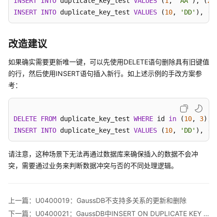
INSERT
INTO
 duplicate_key_test 
VALUES
 (
1
, 
'AA'
), (
2
,
象
INSERT
INTO
 duplicate_key_test 
VALUES
 (
10
, 
'DD'
), (
3
迁
移
改造建议
SQL
语
如果确实需要更新唯一键，可以先使用DELETE语句删除具有旧键值
句
的行，然后使用INSERT语句插入新行。如上述示例的手改方案参
转
考：
换
转
DELETE
FROM
 duplicate_key_test 
WHERE
 id 
in
 (
10
, 
3
换
INSERT
INTO
 duplicate_key_test 
VALUES
 (
10
, 
'DD'
), (
3
配
置
请注意，这种场景下无法再通过数据库来确保插入的数据不会冲
管
突，需要通过业务来判断数据冲突与否的不同处理逻辑。
理
SQL
审
上一篇：U0400019：GaussDB不支持多关系的更新和删除
核
下一篇：U0400021：GaussDB中INSERT ON DUPLICATE KEY UPDATE不支持更新带有全局二级索引（GSI）的表