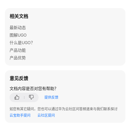
数
据
相关文档
源
最新动态
管
理
图解UGO
什么是UGO？
语
产品功能
法
产品优势
转
换
指
意见反馈
南
文档内容是否对您有帮助？
GaussDB
提供反馈
数
据
如您有其它疑问，您也可以通过华为云社区问答频道来与我们联系探讨
库
云宝助手提问
云社区提问
准
备