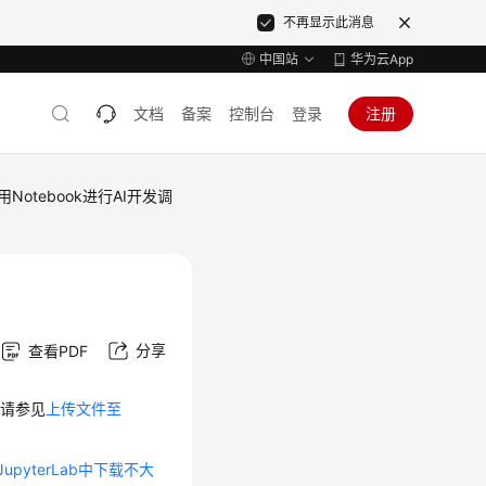
不再显示此消息
中国站
华为云App
文档
备案
控制台
登录
注册
用Notebook进行AI开发调
分享
查看PDF
，请参见
上传文件至
JupyterLab中下载不大