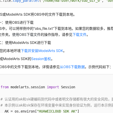
x.
file
.
copy_parallel
(
'/home/ma-user/work/sub_dir_0'
, 
'ob
S或ModelArts SDK将OBS中的文件下载到本地。
一：使用OBS进行下载
BS中，可以将样例中的
“obs_file.txt”
下载到本地。如果您的数据较多，推荐OBS
文件夹。
使用OBS下载文件
的操作指导，请参见
下载文件
。
：使用ModelArts SDK进行下载
您的本地环境
下载并安装ModelArts SDK
。
成ModelArts SDK的
Session鉴权
。
OBS中的文件下载到本地，详情请参见
从OBS下载数据
。示例代码如下
from
 modelarts.session 
import
 Session

# 认证用的ak和sk硬编码到代码中或者明文存储都有很大的安全风险
# 本示例以ak和sk保存在环境变量中来实现身份验证为例，运行本示例前请先在本地
__AK = os.environ[
"HUAWEICLOUD_SDK_AK"
]
