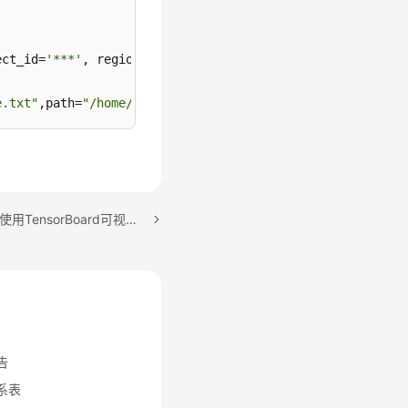
ect_id=
'***'
, region_name=
'***'
)

e.txt"
,path=
"/home/user/obs_file.txt"
下一篇：在JupyterLab中使用TensorBoard可视化作业
告
关系表