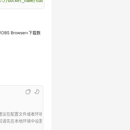
s://bucket_name/sub_dir_0'
)
 Browser+下载数
：
，建议在配置文件或者环境变量中密文存放，使用时解密，确保安全；
环境中设置环境变量HUAWEICLOUD_SDK_AK和HUAWEICLOUD_