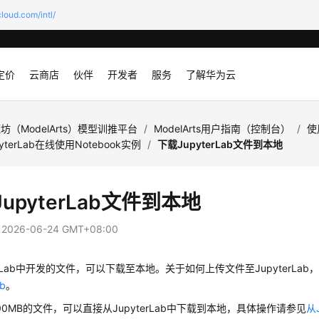
loud.com/intl/
定价
云商店
伙伴
开发者
服务
了解华为云
坊（ModelArts）模型训推平台
/
ModelArts用户指南（控制台）
/
使
yterLab在线使用Notebook实例
/
下载JupyterLab文件到本地
upyterLab文件到本地
：
2026-06-24 GMT+08:00
terLab中开发的文件，可以下载至本地。关于如何上传文件至JupyterLab
ab
。
00MB的文件，可以直接从JupyterLab中下载到本地，具体操作请参见
从