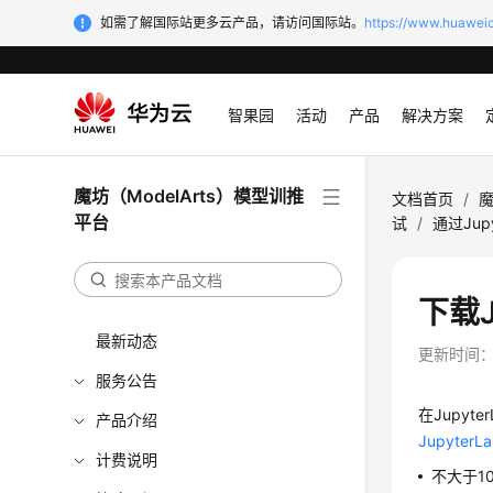
如需了解国际站更多云产品，请访问国际站。
https://www.huaweic
智果园
活动
产品
解决方案
魔坊（ModelArts）模型训推
文档首页
/
魔
平台
试
/
通过Jup
下载J
最新动态
更新时间
服务公告
在Jupy
产品介绍
JupyterL
计费说明
不大于1