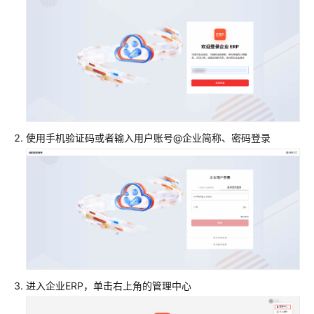
指
南
最
新
动
态
企
使用手机验证码或者输入用户账号@企业简称、密码登录
业
管
理
员
指
南
（即
将
下
进入企业ERP，单击右上角的管理中心
线）