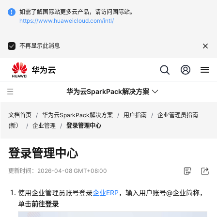
如需了解国际站更多云产品，请访问国际站。
https://www.huaweicloud.com/intl/
不再显示此消息
华为云SparkPack解决方案
文档首页
/
华为云SparkPack解决方案
/
用户指南
/
企业管理员指南
(新）
/
企业管理
/
登录管理中心
产
登录管理中心
品
介
更新时间：
2026-04-08 GMT+08:00
绍
使用企业管理员账号登录
企业ERP
，输入用户账号@企业简称，
用
单击
前往登录
户