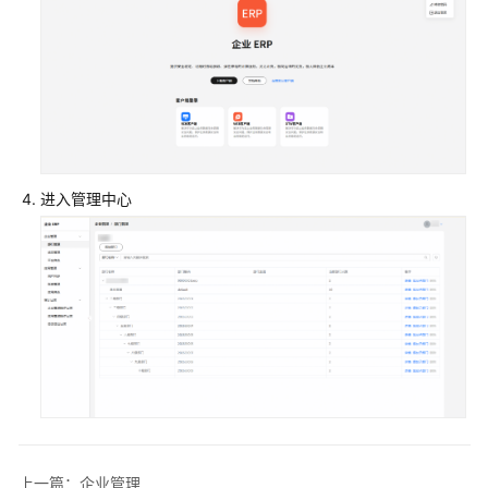
ERP
用
户
指
南
（即
将
下
进入管理中心
线）
企
业
管
理
员
指
南
(新）
账
上一篇：企业管理