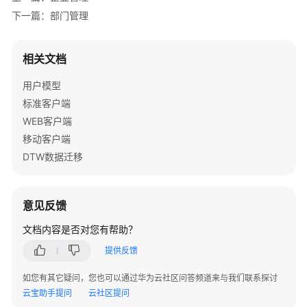
号
下一篇：部门管理
注
册
相关文档
购
买
用户模型
ERP
标准客户端
商
WEB客户端
品
移动客户端
扩
DTW数据迁移
容
ERP
商
意见反馈
品
文档内容是否对您有帮助？
企
提供反馈
业
管
如您有其它疑问，您也可以通过华为云社区问答频道来与我们联系探讨
理
云宝助手提问
云社区提问