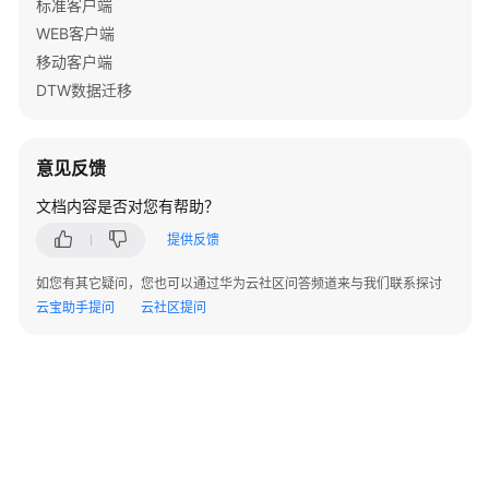
标准客户端
ERP
用
WEB客户端
户
移动客户端
指
DTW数据迁移
南
（即
将
意见反馈
下
线）
文档内容是否对您有帮助？
提供反馈
企
业
如您有其它疑问，您也可以通过华为云社区问答频道来与我们联系探讨
管
云宝助手提问
云社区提问
理
员
指
南
(新）
账