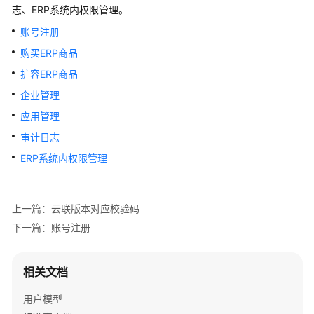
指
志、ERP系统内权限管理。
南
账号注册
购买ERP商品
最
新
扩容ERP商品
动
企业管理
态
应用管理
企
审计日志
业
ERP系统内权限管理
管
理
员
上一篇：云联版本对应校验码
指
南
下一篇：账号注册
（即
将
相关文档
下
线）
用户模型