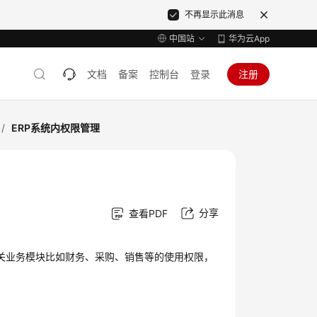
不再显示此消息
中国站
华为云App
文档
备案
控制台
登录
注册
/
ERP系统内权限管理
分享
查看PDF
相关业务模块比如财务、采购、销售等的使用权限，