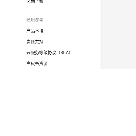
文档下载
通用参考
产品术语
责任共担
云服务等级协议（SLA）
白皮书资源
支持区域
系统权限
©2026 Huaweicloud.com 版权所有
黔ICP备20004760号-
增值电信业务经营许可证：B1.B2-20200593 | 代理域名
电子营业执照
贵公网安备 52990002000093号