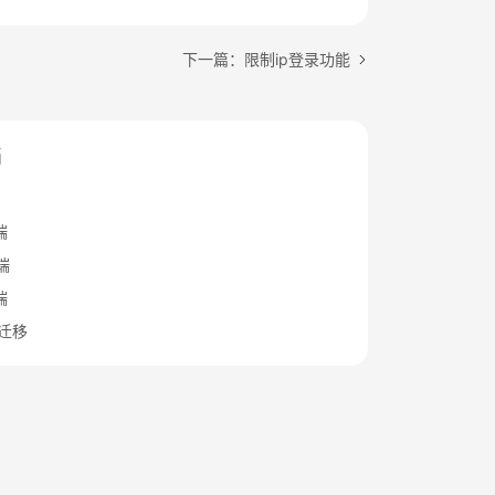
下一篇：限制ip登录功能
档
端
端
端
迁移