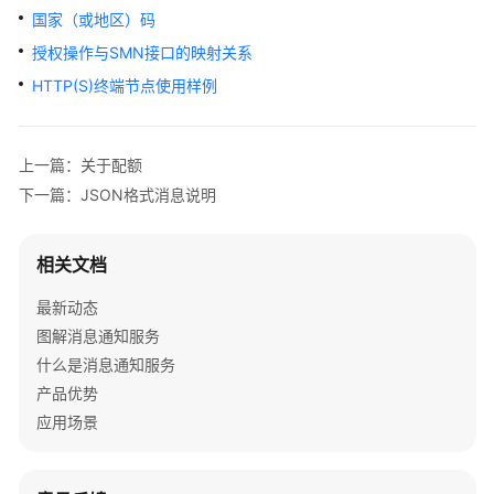
介
国家（或地区）码
绍
授权操作与SMN接口的映射关系
快
HTTP(S)终端节点使用样例
速
入
门
上一篇：关于配额
下一篇：JSON格式消息说明
用
户
指
相关文档
南
最新动态
通
图解消息通知服务
过
什么是消息通知服务
IAM
产品优势
授
应用场景
予
使
用