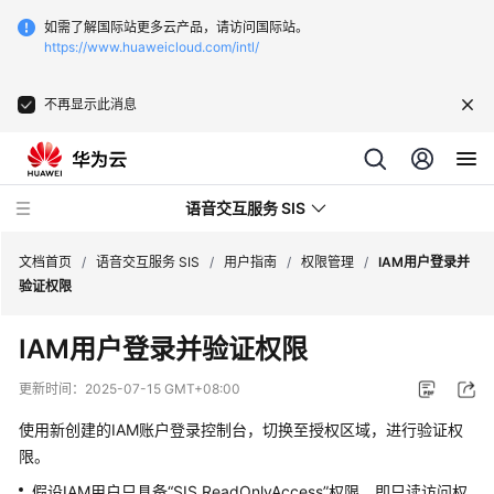
如需了解国际站更多云产品，请访问国际站。
https://www.huaweicloud.com/intl/
不再显示此消息
语音交互服务 SIS
文档首页
/
语音交互服务 SIS
/
用户指南
/
权限管理
/
IAM用户登录并
验证权限
最
IAM用户登录并验证权限
新
动
更新时间：
2025-07-15 GMT+08:00
态
使用新创建的IAM账户登录控制台，切换至授权区域，进行验证权
服
限。
务
假设IAM用户只具备“SIS ReadOnlyAccess”权限，即只读访问权