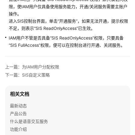
公
限，使IAM用户仅具备使用服务能力，开通/关闭服务需要主账户
告
操作。
进入SIS控制台界面，单击“开通服务”，如果无法开通，提示权限
产
不足，则表示“SIS ReadOnlyAccess”已生效。
品
介
IAM用户不管是否具备“SIS ReadOnlyAccess”权限，只要具备
绍
“SIS FullAccess”权限，便可以在控制台进行开通、关闭服务。
快
速
上一篇：为IAM用户分配权限
入
下一篇：SIS自定义策略
门
用
相关文档
户
指
最新动态
南
产品公告
什么是语音交互服务
功
功能介绍
能