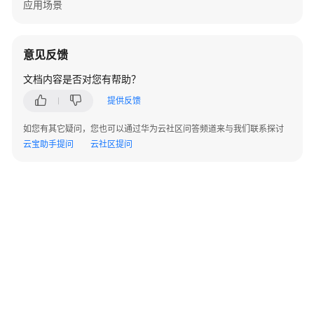
应用场景
体
验
与
试
意见反馈
用
文档内容是否对您有帮助？
使
提供反馈
用
如您有其它疑问，您也可以通过华为云社区问答频道来与我们联系探讨
流
云宝助手提问
云社区提问
程
简
介
服
务
开
通、
关
闭
说