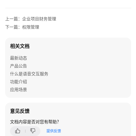
公
告
上一篇：企业项目财务管理
产
下一篇：权限管理
品
介
绍
相关文档
快
最新动态
速
产品公告
入
什么是语音交互服务
门
功能介绍
应用场景
用
户
指
意见反馈
南
文档内容是否对您有帮助？
功
提供反馈
能