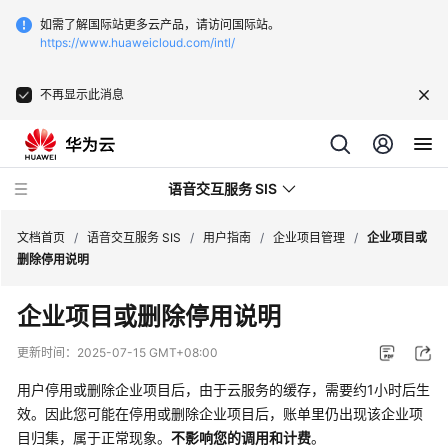
如需了解国际站更多云产品，请访问国际站。
https://www.huaweicloud.com/intl/
不再显示此消息
语音交互服务 SIS
文档首页
/
语音交互服务 SIS
/
用户指南
/
企业项目管理
/
企业项目或
删除停用说明
最
企业项目或删除停用说明
新
动
更新时间：
2025-07-15 GMT+08:00
态
用户停用或删除企业项目后，由于云服务的缓存，需要约1小时后生
服
效。因此您可能在停用或删除企业项目后，账单里仍出现该企业项
务
目归集，属于正常现象。
不影响您的调用和计费
。