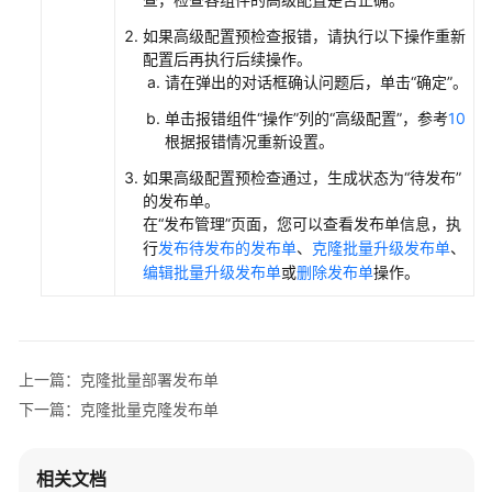
持
续
如果高级配置预检查报错，请执行以下操作重新
交
配置后再执行后续操作。
付
请在弹出的对话框确认问题后，单击
“确定”
。
单击报错组件
“操作”
列的
“高级配置”
，参考
10
微
根据报错情况重新设置。
服
务
如果高级配置预检查通过，生成状态为
“待发布”
引
的发布单。
擎
在
“发布管理”
页面，您可以查看发布单信息，执
行
发布待发布的发布单
、
克隆批量升级发布单
、
编辑批量升级发布单
或
删除发布单
操作。
云
审
计
服
务
上一篇：克隆批量部署发布单
支
下一篇：克隆批量克隆发布单
持
的
关
相关文档
键