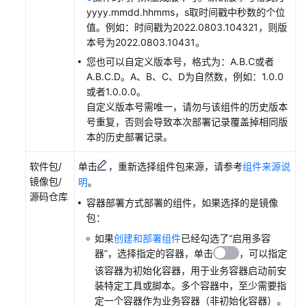
yyyy.mmdd.hhmms，s取时间戳中秒数的个位
值。例如：时间戳为2022.0803.104321，则版
旧
本号为2022.0803.10431。
版
发
您也可以自定义版本号，格式为：A.B.C或者
布
A.B.C.D。A、B、C、D为自然数，例如：1.0.0
管
或者1.0.0.0。
理
自定义版本号需唯一，请勿与该组件的历史版本
号重复，否则会导致本次部署记录覆盖掉相同版
旧
本的历史部署记录。
版
软件包/
单击
，重新选择组件包来源，请参考
组件来源说
发
镜像包/
布
明
。
源码仓库
管
容器部署方式部署的组件，如果选择的是镜像
理
包：
概
如果
创建和部署组件
已经勾选了
“启用多容
述
器”
，选择指定的容器，单击
，可以指定
该容器为初始化容器，用于业务容器启动前安
创
装特定工具或脚本。多个容器中，至少需要指
建
定一个容器作为业务容器（非初始化容器）。
发