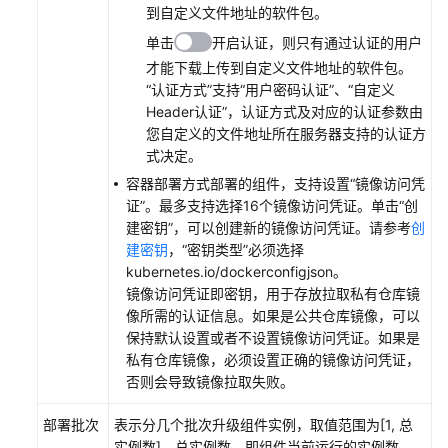
到自定义文件地址的软件包。
编
单击
开启认证，则只有通过认证的用户
辑
才能下载上传到自定义文件地址的软件包。
发
“认证方式”
支持
“用户密码认证”
、
“自定义
布
Header认证”
，认证方式及对应的认证参数由
单
您自定义的文件地址所在服务器支持的认证方
式决定。
克
容器部署方式部署的组件，支持设置
“镜像访问凭
隆
证”
。最多支持选择16个镜像访问凭证。单击“创
发
建密钥”，可以创建新的镜像访问凭证。请参考
创
布
建密钥
，“密钥类型”必须选择
单
kubernetes.io/dockerconfigjson。
镜像访问凭证即密钥，用于存放拉取私有仓库镜
克
像所需的认证信息。如果是公共仓库镜像，可以
隆
保持默认设置或者不设置镜像访问凭证。如果是
批
私有仓库镜像，必须设置正确的镜像访问凭证，
量
否则会导致镜像拉取失败。
部
署
部署批次
表示分几个批次升级组件实例，取值范围为[1, 总
发
实例数]。总实例数，即组件当前运行的实例数