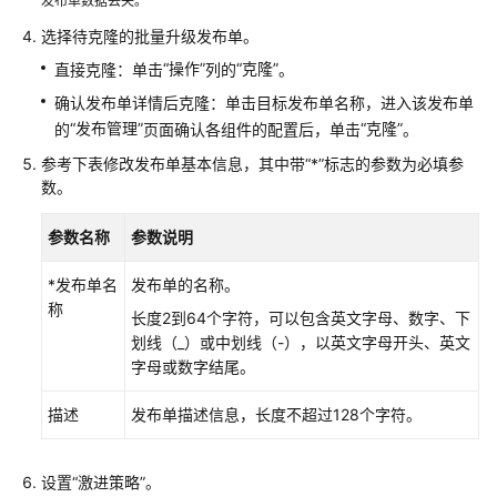
IAM
发布单数据丢失。
授
选择待克隆的批量升级发布单。
予
“操作”
“克隆”
直接克隆：单击
列的
。
使
用
确认发布单详情后克隆：单击目标发布单名称，进入该发布单
ServiceStage
“发布管理”
“克隆”
的
页面确认各组件的配置后，单击
。
的
参考下表修改发布单基本信息，其中带“*”标志的参数为必填参
权
数。
限
参数名称
参数说明
环
境
*发布单名
发布单的名称。
管
称
长度2到64个字符，可以包含英文字母、数字、下
理
划线（_）或中划线（-），以英文字母开头、英文
字母或数字结尾。
应
用
描述
发布单描述信息，长度不超过128个字符。
管
理
设置
“激进策略”
。
组