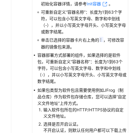
初始化容器详情，请参考
Init容器
。
布
单
可重新自定义
“容器名称”
：长度为1到63个字
符，可以包含小写英文字母、数字和中划线
（-），并以小写英文字母开头、小写英文字母
发
或数字结尾。
布
待
单击已选择的容器卡片右上角的
，可修改容
发
器的镜像包来源。
布
容器部署方式部署的组件，如果选择的是软件
的
包，可重新自定义
“容器名称”
：长度为1到63个
发
字符，可以包含小写英文字母、数字和中划线
布
（-），并以小写英文字母开头、小写英文字母或
单
数字结尾。
如果包类型为软件包且需要使用例如JFrog（制
中
品仓库）作为软件包存储仓库，您可以选择
“自定
断
义文件地址”
上传方式。
发
输入软件包所在的HTTP/HTTPS协议的自定
布
义文件地址。
单
发
选择是否开启认证。
不开启认证，则默认任何用户都可以下载上传
布