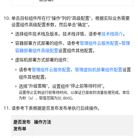
布
单
单击目标组件所在行
“操作”
列的
“高级配置”
，根据实际业务需要
回
设置组件高级配置参数，然后单击
“确定”
。
滚
选择组件技术栈及版本。技术栈详情，请参考
技术栈简介
。
已
容器部署方式部署的组件，请参考
管理组件云服务配置
~
管理
发
布
容器部署组件高级配置
设置组件其他配置。
的
虚拟机部署方式部署的组件：
批
请参考
管理组件云服务配置
、
管理虚拟机部署组件配置
设置
量
组件其他配置。
升
级
“升级策略”
“停止前等待时间”
选择
，设置组件
。
发
设置停止实例运行前等待时间，以保证已接收的流量处理完成。单位
布
为秒（s），取值范围为[0, 600]。
单
请参考下表根据是否发布发布单执行后续操作。
查
是否发布
操作方法
看
发布单
发