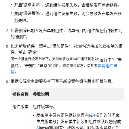
“激进策略”
开启
，遇到组件发布失败，会继续发布剩余组件。
件
管
“激进策略”
关闭
，遇到组件发布失败，则会导致发布单发布任
理
务失败。
如需删除已加入发布单的组件，请单击目标组件所在行
“操作”
列
配
的
“删除”
。
置
管
如需新增组件，请单击
“添加组件”
，批量勾选待加入发布单的组
理
件，单击
“确定”
。
同一个批量升级发布单下，支持最多包含64个运行状态为
、
“运行中”
“未
发
就绪”
“未知”
“异常”
查看组件详
、
、
的组件。查看组件状态，请参考
布
情
。
管
根据实际业务需要参考下表重新设置各组件版本配置信息。
理
参数名称
参数说明
新
版
组件版本
组件版本号。
发
发布单中原有组件默认以您完成
4
操作的时间来
布
生成版本号；发布单中新添加组件默认以您完成
管
8
操作的时间来生成版本号。默认版本号格式为
理