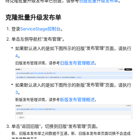
说
待克隆批量升级发布单已创建，请参考
创建批量升级发布单
。
明
克隆批量升级发布单
快
速
登录
ServiceStage控制台
。
入
单击左侧导航栏
“发布管理”
。
门
“发布管理”
如果默认进入的是如下图所示的旧版
页面，请执行
4
。
用
户
旧版发布管理概述
旧版发布管理详情，请参考
。
指
南
“发布管理”
如果默认进入的是如下图所示的新版
页面，请执行
使
3
。
用
新版发布管理概述
新版发布管理详情，请参考
。
指
引
通
单击
“返回旧版”
，切换到旧版
“发布管理”
页面。
过
新、旧版本发布单之间数据不互通，新、旧版本发布单页面切换不会造成