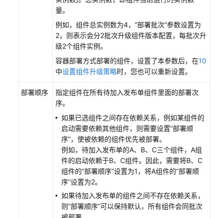
布
量。
单
例如，组件总实例数为4，
“部署批次”
参数设置为
2，则表示会分2批次升级组件版本配置，每批次升
克
级2个组件实例。
隆
批
容器部署方式部署的组件，设置了本参数后，在
10
量
中
设置组件升级策略
时，您也可以重新设置。
升
级
部署顺序
指定组件在所有待加入发布单组件里面的部署次
发
序。
布
如果已选组件之间存在依赖关系，例如某组件的
单
启动需要依赖其他组件，则需要设置
“部署顺
序”
，使被依赖的组件优先被部署。
克
例如，待加入发布单的A、B、C三个组件，A组
隆
件的启动依赖于B、C组件。因此，需要将B、C
批
组件的
“部署顺序”
设置为1，将A组件的
“部署顺
量
序”
设置为2。
克
如果待加入发布单的组件之间不存在依赖关系，
隆
则
“部署顺序”
可以保持默认，所有组件会同批次
发
被部署。