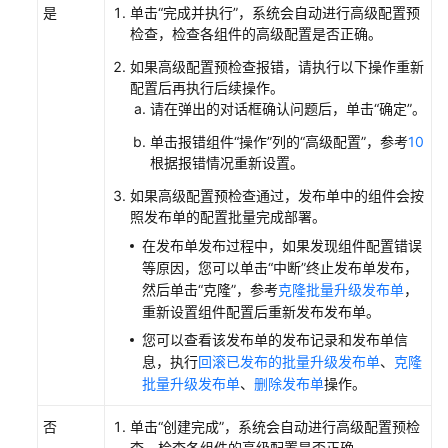
布
是
单击
“完成并执行”
，系统会自动进行高级配置预
单
检查，检查各组件的高级配置是否正确。
如果高级配置预检查报错，请执行以下操作重新
删
配置后再执行后续操作。
除
请在弹出的对话框确认问题后，单击
“确定”
。
发
布
单击报错组件
“操作”
列的
“高级配置”
，参考
10
单
根据报错情况重新设置。
如果高级配置预检查通过，发布单中的组件会按
系
照发布单的配置批量完成部署。
统
在发布单发布过程中，如果发现组件配置错误
配
等原因，您可以单击
“中断”
终止发布单发布，
置
然后单击
“克隆”
，参考
克隆批量升级发布单
，
重新设置组件配置后重新发布发布单。
部
署
您可以查看该发布单的发布记录和发布单信
源
息，执行
回滚已发布的批量升级发布单
、
克隆
管
批量升级发布单
、
删除发布单
操作。
理
否
单击
“创建完成”
，系统会自动进行高级配置预检
查，检查各组件的高级配置是否正确。