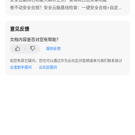
指
卷不动安全合规？安全云脑基线检查：一键安全合规+自定义遵从包，秒变“躺赢”模式
南
购
意见反馈
买
安
文档内容是否对您有帮助？
全
提供反馈
云
脑
如您有其它疑问，您也可以通过华为云社区问答频道来与我们联系探讨
云宝助手提问
云社区提问
服
务
委
托
授
权
查
看
总