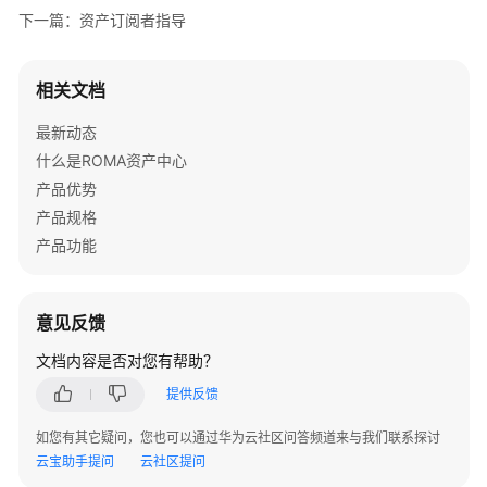
指
下一篇：资产订阅者指导
导
总
相关文档
体
说
最新动态
明
什么是ROMA资产中心
产品优势
注
产品规格
册
产品功能
登
录
意见反馈
账
号
文档内容是否对您有帮助？
管
提供反馈
理
如您有其它疑问，您也可以通过华为云社区问答频道来与我们联系探讨
资
云宝助手提问
云社区提问
产