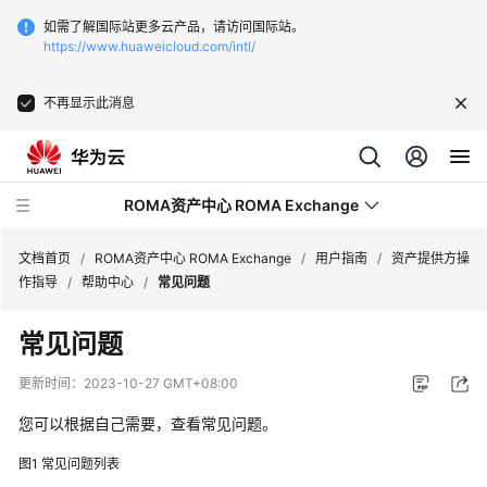
如需了解国际站更多云产品，请访问国际站。
https://www.huaweicloud.com/intl/
不再显示此消息
ROMA资产中心 ROMA Exchange
文档首页
/
ROMA资产中心 ROMA Exchange
/
用户指南
/
资产提供方操
作指导
/
帮助中心
/
常见问题
最
常见问题
新
动
更新时间：
2023-10-27 GMT+08:00
态
您可以根据自己需要，查看常见问题。
产
图1
常见问题列表
品