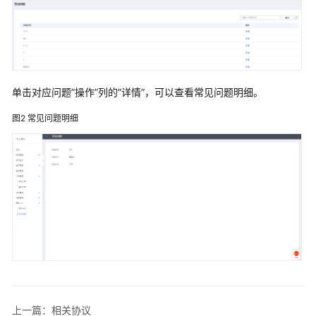
介
绍
快
速
入
单击对应问题”操作”列的”详情”，可以查看常见问题明细。
门
图2
常见问题明细
用
户
指
南
资
产
提
供
方
操
作
上一篇：相关协议