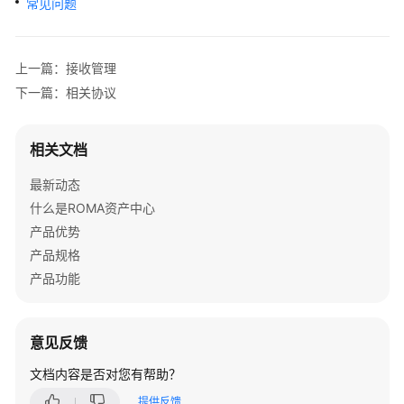
常见问题
介
绍
上一篇：接收管理
快
速
下一篇：相关协议
入
门
相关文档
用
最新动态
户
什么是ROMA资产中心
指
南
产品优势
产品规格
资
产品功能
产
提
供
意见反馈
方
操
文档内容是否对您有帮助？
作
提供反馈