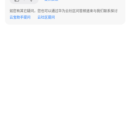
指
导
如您有其它疑问，您也可以通过华为云社区问答频道来与我们联系探讨
云宝助手提问
云社区提问
总
体
说
明
注
册
登
录
账
号
管
©2026 Huaweicloud.com 版权所有
黔ICP备20004760号-14
苏B2-20130048号
理
A2.B1.B2-20070312
增值电信业务经营许可证：B1.B2-20200593 | 代理域名注册服务机构：新网、西数
电子营业执照
贵公网安备 52990002000093号
资
产