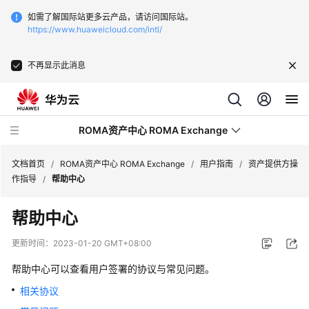
如需了解国际站更多云产品，请访问国际站。
https://www.huaweicloud.com/intl/
不再显示此消息
ROMA资产中心 ROMA Exchange
文档首页
/
ROMA资产中心 ROMA Exchange
/
用户指南
/
资产提供方操
作指导
/
帮助中心
最
帮助中心
新
动
更新时间：
2023-01-20 GMT+08:00
态
帮助中心可以查看用户签署的协议与常见问题。
产
相关协议
品