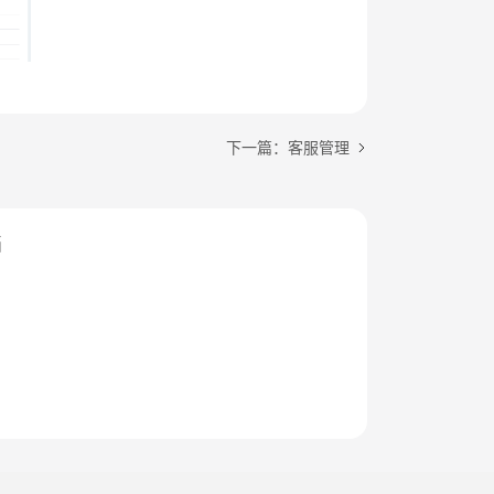
下一篇：客服管理
档