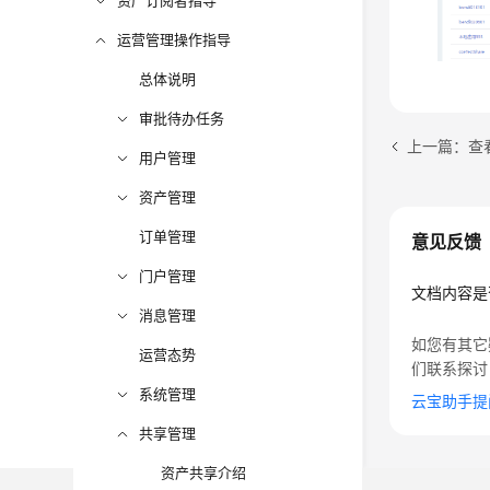
资产订阅者指导
运营管理操作指导
总体说明
审批待办任务
用户管理
资产管理
订单管理
意见反馈
门户管理
文档内容是
消息管理
如您有其它
运营态势
们联系探讨
系统管理
云宝助手提
共享管理
资产共享介绍