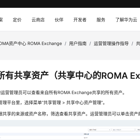
案
定价
云商店
伙伴
开发者
服务
了解华为云
OMA资产中心 ROMA Exchange
/
用户指南
/
运营管理操作指导
/
所有共享资产（共享中心的ROMA Exc
运营管理员可以查看来自所有ROMA Exchange共享的所有资产。
管理平台里，选择菜单“共享管理 > 共享中心资产管理”。
据共享的来源或资产名称，筛选查看共享资产。运营管理员可以单击资产