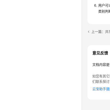
用户可
类别判
意见反馈
文档内容是
如您有其它
们联系探讨
云宝助手提