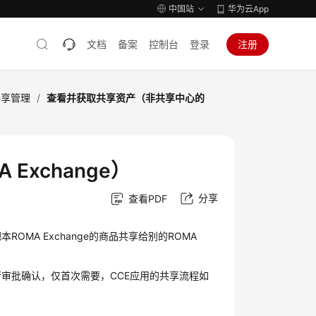
中国站
华为云App
文档
备案
控制台
登录
注册
共享管理
/
查看并获取共享资产（非共享中心的
xchange）
分享
查看PDF
MA Exchange的商品共享给别的ROMA
审批确认，仅首次需要，CCE应用的共享流程如