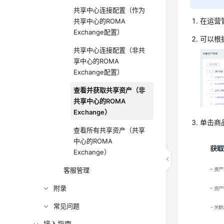
共享中心连接配置（作为
在运营
共享中心的ROMA
Exchange配置）
可以根
共享中心连接配置（非共
享中心的ROMA
Exchange配置）
查看并获取共享资产（非
共享中心的ROMA
Exchange）
单击商
查看所有共享资产（共享
中心的ROMA
Exchange）
客服管理
附录
常见问题
接入指南