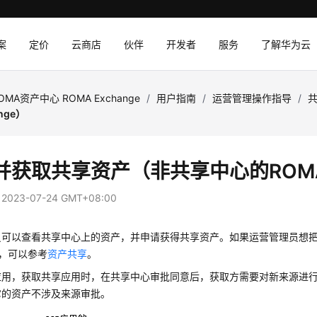
案
定价
云商店
伙伴
开发者
服务
了解华为云
OMA资产中心 ROMA Exchange
/
用户指南
/
运营管理操作指导
/
nge）
并获取共享资产（非共享中心的ROMA E
：
2023-07-24 GMT+08:00
可以查看共享中心上的资产，并申请获得共享资产。如果运营管理员想把本RO
ge，可以参考
资产共享
。
应用，获取共享应用时，在共享中心审批同意后，获取方需要对新来源进行
它的资产不涉及来源审批。