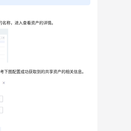
的名称，进入查看资产的详情。
参考下图配置成功获取到的共享资产的相关信息。