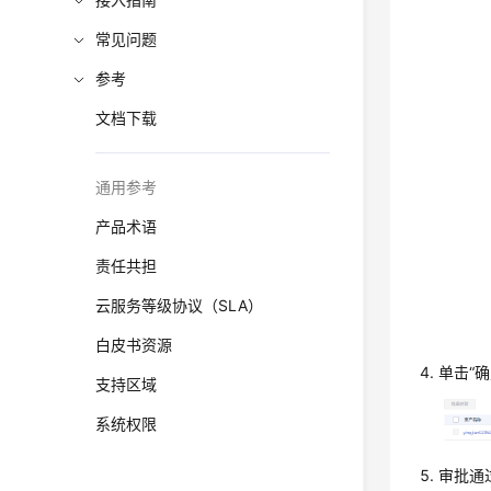
常见问题
参考
文档下载
通用参考
产品术语
责任共担
云服务等级协议（SLA）
白皮书资源
单击“
支持区域
系统权限
审批通