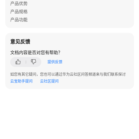
指
产品优势
导
产品规格
产品功能
资
产
订
意见反馈
阅
者
文档内容是否对您有帮助？
指
提供反馈
导
如您有其它疑问，您也可以通过华为云社区问答频道来与我们联系探讨
运
云宝助手提问
云社区提问
营
管
理
操
作
指
导