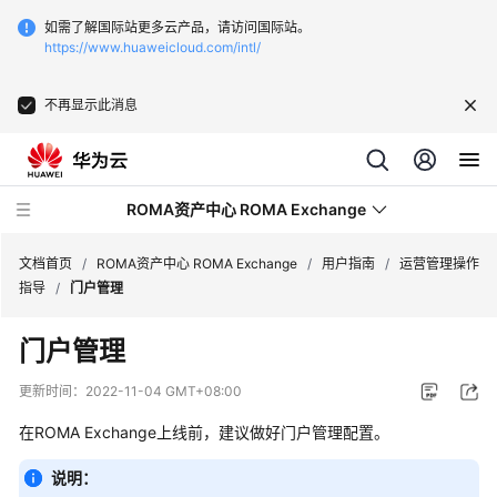
如需了解国际站更多云产品，请访问国际站。
https://www.huaweicloud.com/intl/
不再显示此消息
ROMA资产中心 ROMA Exchange
文档首页
/
ROMA资产中心 ROMA Exchange
/
用户指南
/
运营管理操作
指导
/
门户管理
最
门户管理
新
动
更新时间：
2022-11-04 GMT+08:00
态
在ROMA Exchange上线前，建议做好门户管理配置。
产
说明：
品