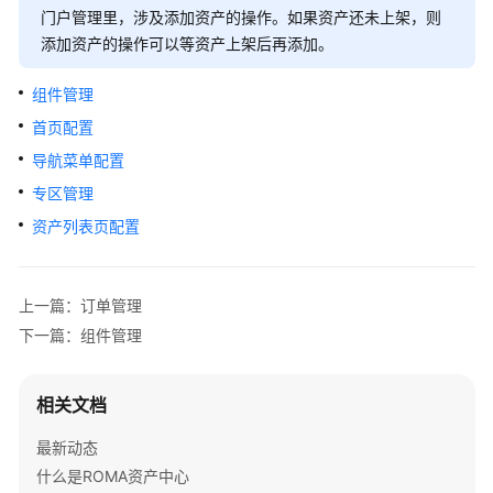
介
门户管理里，涉及添加资产的操作。如果资产还未上架，则
绍
添加资产的操作可以等资产上架后再添加。
快
组件管理
速
首页配置
入
门
导航菜单配置
专区管理
用
资产列表页配置
户
指
南
上一篇：订单管理
资
下一篇：组件管理
产
提
相关文档
供
方
最新动态
操
什么是ROMA资产中心
作