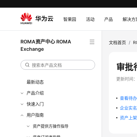
智果园
活动
产品
解决方
ROMA资产中心 ROMA
文档首页
/
R
Exchange
审批
更新时间
最新动态
产品介绍
查看待
快速入门
企业实名
用户指南
资产上架
资产提供方操作指导