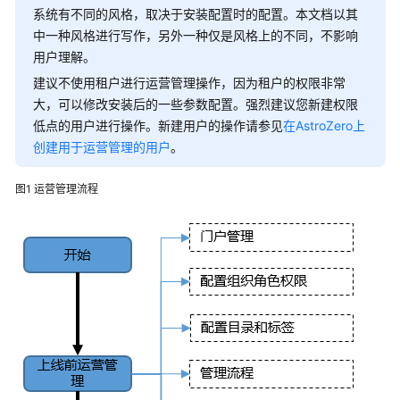
介
系统有不同的风格，取决于安装配置时的配置。本文档以其
绍
中一种风格进行写作，另外一种仅是风格上的不同，不影响
用户理解。
快
建议不使用租户进行运营管理操作，因为租户的权限非常
速
大，可以修改安装后的一些参数配置。强烈建议您新建权限
入
低点的用户进行操作。新建用户的操作请参见
在AstroZero上
门
创建用于运营管理的用户
。
用
户
图1
运营管理流程
指
南
资
产
提
供
方
操
作