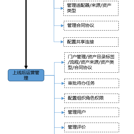
指
导
资
产
订
阅
者
指
导
运
营
管
理
操
作
指
导