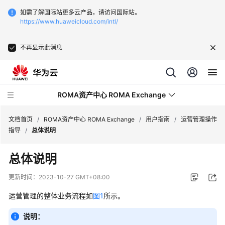
如需了解国际站更多云产品，请访问国际站。
https://www.huaweicloud.com/intl/
不再显示此消息
ROMA资产中心 ROMA Exchange
文档首页
/
ROMA资产中心 ROMA Exchange
/
用户指南
/
运营管理操作
指导
/
总体说明
最
总体说明
新
动
更新时间：
2023-10-27 GMT+08:00
态
运营管理的整体业务流程如
图1
所示。
产
说明：
品