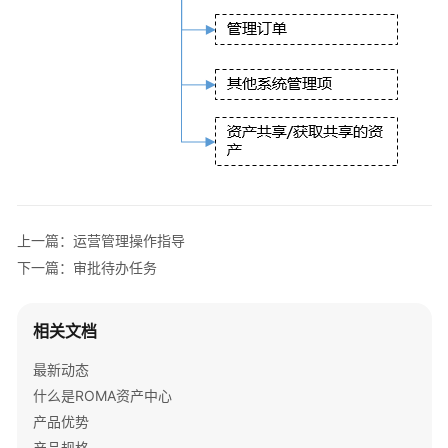
总
体
说
明
审
批
待
办
任
务
上一篇：运营管理操作指导
下一篇：审批待办任务
用
户
管
相关文档
理
最新动态
资
什么是ROMA资产中心
产
产品优势
管
产品规格