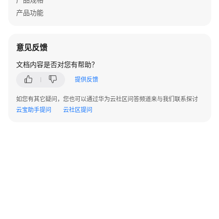
理
产品功能
订
单
管
意见反馈
理
文档内容是否对您有帮助？
门
提供反馈
户
如您有其它疑问，您也可以通过华为云社区问答频道来与我们联系探讨
管
云宝助手提问
云社区提问
理
消
息
管
理
运
营
态