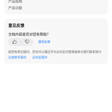
产品规格
发
布
产品功能
漏
洞
意见反馈
扫
文档内容是否对您有帮助？
描
提供反馈
资
如您有其它疑问，您也可以通过华为云社区问答频道来与我们联系探讨
产
云宝助手提问
云社区提问
管
理
资
产
生
命
周
期
介