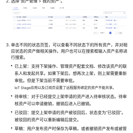
选择“资产管理 > 我的资产”。
介
绍
快
速
入
门
单击不同的状态页签，可以查看不同状态下的所有资产，并对相
应状态的资产做相关操作。用户也可以在搜索框输入资产名称进
用
行搜索。
户
已上架：支持下架操作、管理资产配套文档、修改该资产的联
指
系人和发起共享。如果下架后，想再次上架，则上架需要重新
南
审批。但是下架当前不需要审批。
IoT Stage应用以及订阅页设置了远程服务绑定的资产不能共享。
资
产
待审核：对于已经提交上架申请的资产进入待审核状态。待审
提
核资产可以申请撤销，撤销后进入已撤销。
供
已驳回：提交上架申请的资产被驳回后，状态变为“已驳回”。
方
被驳回的资产可以重新编辑后提交。
操
草稿：用户发布资产时保存为草稿，或者撤销资产发布或被管
作