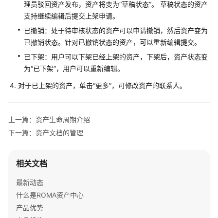
指
理员驳回资产发布，资产将变为“草稿状态”。 草稿状态的资产
导
支持继续编辑后提交上架申请。
已撤销：处于待审核状态的资产可以申请撤销，然后资产变为
总
已撤销状态。针对已撤销状态的资产，可以重新编辑提交。
体
已下架：用户可以下架已经上架的资产，下架后，资产状态变
说
为“已下架”，用户可以重新编辑。
明
对于已上架的资产，单击“更多”，可修改资产的联系人。
注
册
登
上一篇：资产生命周期介绍
录
下一篇：资产文档的管理
账
号
相关文档
管
理
最新动态
什么是ROMA资产中心
资
产品优势
产