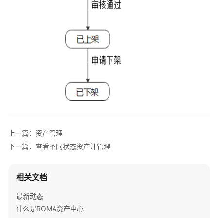
指
导
总
体
说
明
注
册
登
录
上一篇：资产管理
账
下一篇：查看不同状态资产并管理
号
管
相关文档
理
最新动态
资
什么是ROMA资产中心
产