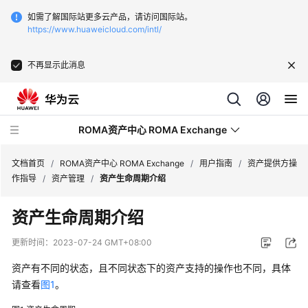
如需了解国际站更多云产品，请访问国际站。
https://www.huaweicloud.com/intl/
不再显示此消息
ROMA资产中心 ROMA Exchange
文档首页
/
ROMA资产中心 ROMA Exchange
/
用户指南
/
资产提供方操
作指导
/
资产管理
/
资产生命周期介绍
最
资产生命周期介绍
新
动
更新时间：
2023-07-24 GMT+08:00
态
资产有不同的状态，且不同状态下的资产支持的操作也不同，具体
产
请查看
图1
。
品