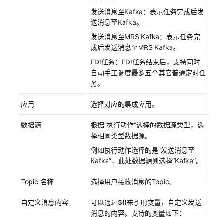
通
过
发送消息至Kafka：表示任务完成后发
IAM
送消息至Kafka。
授
发送消息至MRS Kafka：表示任务完
予
成后发送消息至MRS Kafka。
使
FDI任务：FDI任务结束后，支持同时
用
自动手工调度最多五个其它普通定时任
ROMA
务。
Connect
的
应用
选择对应的集成应用。
权
限
数据源
根据“执行动作”选择的数据源类型，选
择相同类型数据源。
实
例如执行动作选择的是“发送消息至
例
Kafka”，此处数据源则选择“Kafka”。
管
理
Topic 名称
选择用户接收消息的Topic。
配
自定义消息内容
可以通过${}来引用变量，自定义发送
置
消息的内容。支持的变量如下：
集