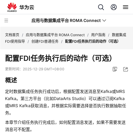
应用与数据集成平台 ROMA Connect
文档首页
/
应用与数据集成平台 ROMA Connect
/
用户指南
/
数据集成
FDI使用指导
/
创建FDI普通任务
/
配置FDI任务执行后的动作（可选）
最
配置FDI任务执行后的动作（可选）
新
动
更新时间：
2025-12-29 GMT+08:00
态
概述
产
定时数据集成任务执行成功后，根据配置发送消息至Kafka或MRS
品
Kafka。第三方平台（比如DataArts Studio）可以通过订阅Kafka
介
或MRS Kafka获取消息，并根据实际需要选择是否执行数据抽取任
绍
务。
计
本章节介绍任务执行完成后，如何配置消息发送，如果不需要发送
费
消息可不配置。