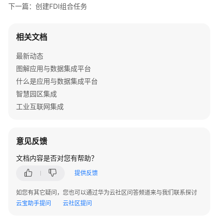
下一篇：创建FDI组合任务
接
入
数
相关文档
据
源
最新动态
图解应用与数据集成平台
创
什么是应用与数据集成平台
建
智慧园区集成
FDI
普
工业互联网集成
通
任
务
意见反馈
文档内容是否对您有帮助？
配
置
提供反馈
FDI
任
如您有其它疑问，您也可以通过华为云社区问答频道来与我们联系探讨
务
云宝助手提问
云社区提问
基