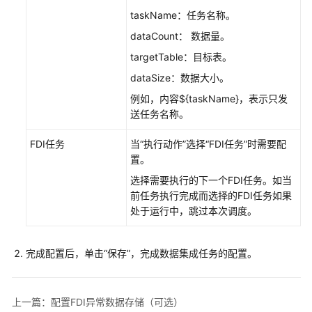
成
taskName：任务名称。
应
dataCount： 数据量。
用
targetTable：目标表。
数
dataSize：数据大小。
据
例如，内容${taskName}，表示只发
集
送任务名称。
成
FDI
FDI任务
当“执行动作”选择“FDI任务”时需要配
使
置。
用
选择需要执行的下一个FDI任务。如当
指
前任务执行完成而选择的FDI任务如果
导
处于运行中，跳过本次调度。
FDI
业
完成配置后，单击“保存”，完成数据集成任务的配置。
务
概
述
上一篇：配置FDI异常数据存储（可选）