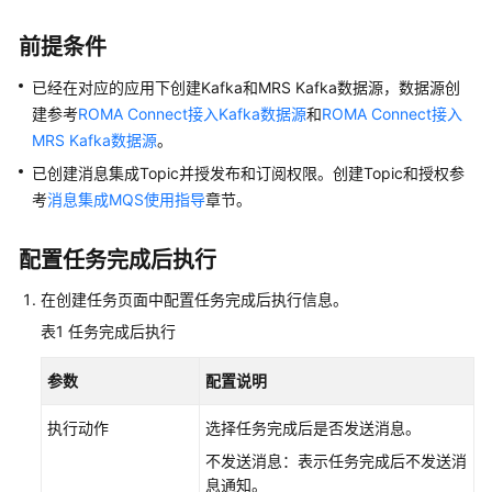
说
明
前提条件
快
已经在对应的应用下创建Kafka和MRS Kafka数据源，数据源创
速
建参考
ROMA Connect接入Kafka数据源
和
ROMA Connect接入
入
MRS Kafka数据源
。
门
已创建消息集成Topic并授发布和订阅权限。创建Topic和授权参
用
考
消息集成MQS使用指导
章节。
户
指
配置任务完成后执行
南
在创建任务页面中配置任务完成后执行信息。
开
表1
任务完成后执行
始
使
参数
配置说明
用
ROMA
执行动作
选择任务完成后是否发送消息。
Connect
不发送消息：表示任务完成后不发送消
息通知。