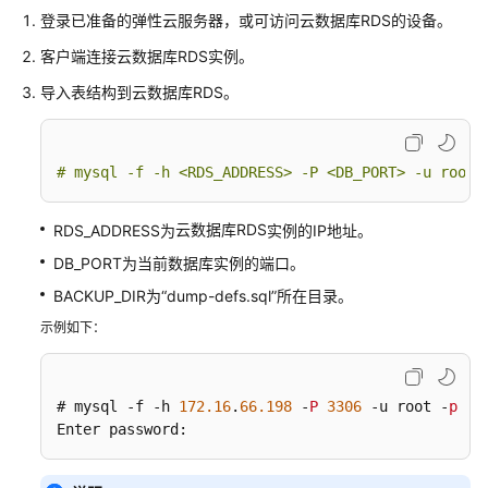
理
登录已准备的
弹性云服务器
，或可访问
云数据库RDS
的设备。
变
客户端连接
云数据库RDS
实例。
更
导入表结构到
云数据库RDS
。
实
例
# mysql -f -h 
<RDS_ADDRESS>
 -P 
<DB_PORT>
 -u root 
数
据
备
云数据库RDS
RDS_ADDRESS为
实例的IP地址。
份
DB_PORT为当前数据库实例的端口。
BACKUP_DIR为“dump-defs.sql”所在目录。
数
据
示例如下：
恢
复
# mysql -f -h 
172.16
.
66.198
 -
P
3306
 -u root -
p
 < 
只
Enter password:
读
实