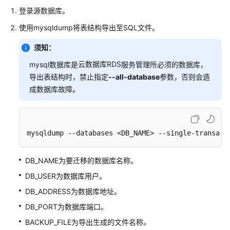
使
登录源数据库。
用
使用mysqldump将表结构导出至SQL文件。
RDS
的
须知：
权
云数据库RDS
限
mysql数据库是
服务管理所必须的数据库，
导出表结构时，禁止指定
--all-database
参数，否则会造
购
成数据库故障。
买
RDS
for
mysqldump --databases <DB_NAME> --single-transact
MySQL
实
例
DB_NAME为要迁移的数据库名称。
DB_USER为数据库用户。
连
接
DB_ADDRESS为数据库地址。
RDS
DB_PORT为数据库端口。
for
BACKUP_FILE为导出生成的文件名称
。
MySQL