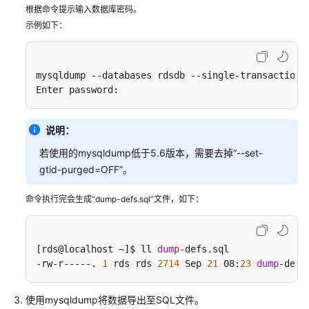
实
根据命令提示输入数据库密码。
例
示例如下：
使
用
mysqldump --databases rdsdb --single-transaction 
数
Enter password:
据
库
说明：
数
若使用的mysqldump低于5.6版本，需要去掉“--set-
据
gtid-purged=OFF”。
库
迁
命令执行完会生成“dump-defs.sql”文件，如下：
移
迁
[rds@localhost ~]$ ll 
dump
-defs.sql

移
-rw-r-----. 
1
 rds rds 
2714
 Sep 
21
 08:
23
dump
-defs
方
案
使用mysqldump将数据导出至SQL文件。
总