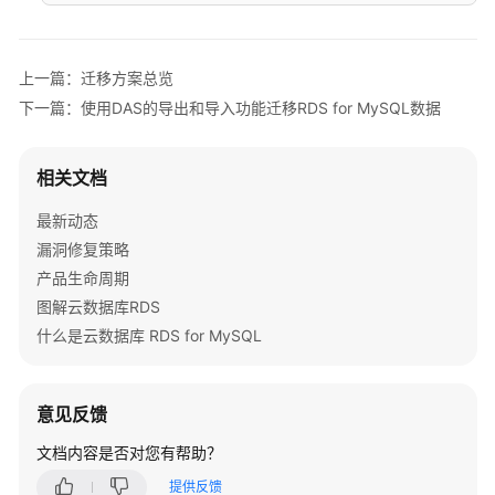
RDS
for
MySQL
上一篇：迁移方案总览
标
下一篇：使用DAS的导出和导入功能迁移RDS for MySQL数据
签
管
理
相关文档
RDS
最新动态
for
漏洞修复策略
MySQL
产品生命周期
配
图解云数据库RDS
额
什么是云数据库 RDS for MySQL
调
整
意见反馈
通
过
文档内容是否对您有帮助？
GeminiDB
Redis
提供反馈