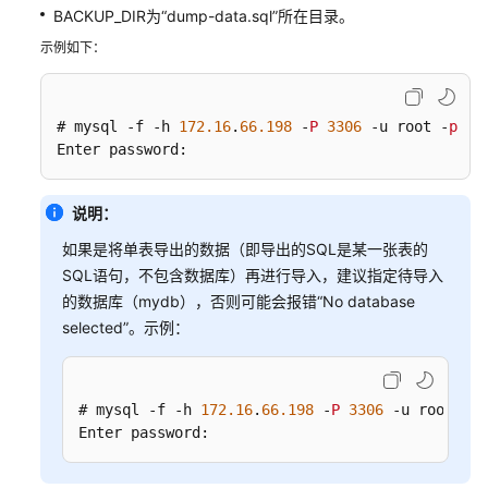
BACKUP_DIR为“dump-data.sql”所在目录。
析
示例如下：
安
全
与
# mysql -f -h 
172.16
.
66.198
 -
P
3306
 -u root -
p
 < 
加
Enter password:
密
说明：
参
数
如果是将单表导出的数据（即导出的SQL是某一张表的
管
SQL语句，不包含数据库）再进行导入，建议指定待导入
理
的数据库（mydb），否则可能会报错“No database
selected”。示例：
日
志
管
# mysql -f -h 
172.16
.
66.198
 -
P
3306
 -u root -
p
 
理
Enter password:
监
控