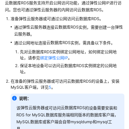
云数据库RDS
服务支持开启公网访问功能，通过
弹性公网IP
进行访
服
问。您也可通过
弹性云服务器
的内网访问
云数据库RDS
。
务
公
准备
弹性云服务器
或可通过公网访问
云数据库RDS
。
告
弹性云服务器
云数据库RDS
弹性
通过
连接
实例，需要创建一台
云服务器
。
产
云数据库RDS
通过公网地址连接
实例，需具备以下条件。
品
介
先对
云数据库RDS
实例绑定公网地址，如何绑定公网地
绍
址，请参见
绑定弹性公网IP
。
保证本地设备可以访问
云数据库RDS
实例绑定的公网地
计
址。
费
在准备的
弹性云服务器
或可访问
云数据库RDS
的设备上，安装
说
MySQL客户端，详见
5
。
明
说明：
快
弹性云服务器
云数据库RDS
速
该
或可访问
的设备需要安装和
入
RDS for MySQL数据库服务端相同版本的数据库客户端，
门
MySQL数据库或客户端会自带mysqldump和mysql工
具。