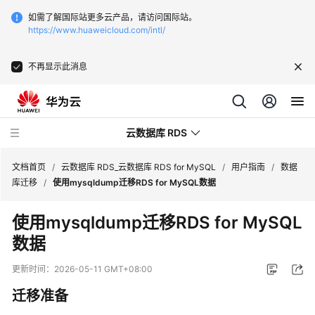
如需了解国际站更多云产品，请访问国际站。
https://www.huaweicloud.com/intl/
不再显示此消息
云数据库 RDS
文档首页
/
云数据库 RDS_云数据库 RDS for MySQL
/
用户指南
/
数据
库迁移
/
使用mysqldump迁移RDS for MySQL数据
使用mysqldump迁移RDS for MySQL
数据
最
新
更新时间：
2026-05-11 GMT+08:00
动
迁移准备
态