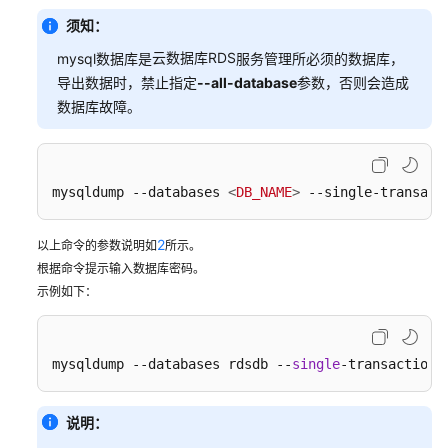
览
须知：
使
云数据库RDS
mysql数据库是
服务管理所必须的数据库，
用
导出数据时，禁止指定
--all-database
参数，否则会造成
mysqldump
数据库故障。
迁
移
RDS
for
mysqldump --databases 
<
DB_NAME
>
 --single-transact
MySQL
数
2
以上命令的参数说明如
所示。
据
根据命令提示输入数据库密码。
示例如下：
使
用
DAS
mysqldump --databases rdsdb --
single
-transaction 
的
导
出
说明：
和