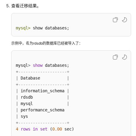
查看迁移结果。
指
标
与
告
mysql> 
show databases;
警
示例中，名为rdsdb的数据库已经被导入了：
CTS
审
计
mysql
>
show
+
--------------------+
事
|
 Database           
|
件
+
--------------------+
管
|
 information_schema 
|
理
|
 rdsdb              
|
|
 mysql              
|
任
|
务
|
中
+
--------------------+
心
4
rows
in
set
 (
0.00
 sec)