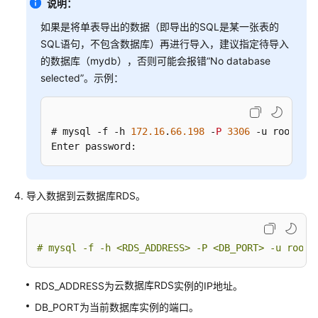
例
说明：
管
如果是将单表导出的数据（即导出的SQL是某一张表的
理
SQL语句，不包含数据库）再进行导入，建议指定待导入
的数据库（mydb），否则可能会报错“No database
数
selected”。示例：
据
库
代
理
# mysql -f -h 
172.16
.
66.198
 -
P
3306
 -u root -
p
 
（读
Enter password:
写
分
离）
导入数据到
云数据库RDS
。
问
题
# mysql -f -h 
<RDS_ADDRESS>
 -P 
<DB_PORT>
 -u root 
诊
断
和
云数据库RDS
RDS_ADDRESS为
实例的IP地址。
SQL
DB_PORT为当前数据库实例的端口。
分