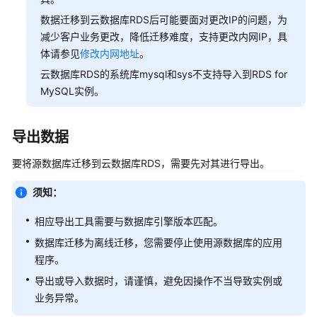
内
数据迁移到云数据库RDS后可能要面对更改IP的问题，为
核
减少客户业务更改，降低迁移难度，支持更改内网IP，具
介
体请参见
修改内网地址
。
绍
云数据库RDS的系统库mysql和sys不支持导入到RDS for
用
MySQL实例。
户
指
导出数据
南
要将源数据库迁移到
云数据库RDS
，需要先对其进行导出。
选
型
须知：
建
议
相应导出工具需要与数据库引擎版本匹配。
数据库迁移为离线迁移，您需要停止使用源数据库的应用
通
程序。
过
导出或导入数据时，请谨慎，避免因操作不当导致实例或
IAM
授
业务异常。
予