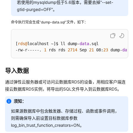
导
若使用的mysqldump低于5.6版本，需要去掉“--set-
入
gtid-purged=OFF”。
功
能
命令执行完会生成“dump-data.sql”文件，如下：
迁
移
RDS
[
rds@
localhost ~]$ ll dump-
data
.sql

for
-rw-r-----. 
1
 rds rds 
2714
 Sep 
21
 08:
23
 dump-
data
MySQL
数
据
导入数据
版
通过
弹性云服务器
或可访问
云数据库RDS
的设备，用相应客户端连
本
接
云数据库RDS
实例，将导出的SQL文件导入到
云数据库RDS
。
升
级
须知：
如果源数据库中包含触发器、存储过程、函数或事件调用，
实
则需确保导入前设置目标数据库参数
例
log_bin_trust_function_creators=ON。
管