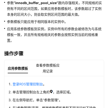
参数
“innodb_buffer_pool_size”
跟内存强相关，不同规格的实
服
例有不同的区间范围，如果应用参数模板时，该参数超过了实例
务
本身的区间大小，则会取实例区间范围的最大值。
公
告
参数模板只能应用于相同版本的实例中。
应用系统参数模板到实例，实例中所有的参数会被修改为与系统
产
模板一致，并且所有规格相关的参数会按照实例当前的规格重
品
置。
介
绍
操作步骤
计
费
查看参数模板应
应用参数模板
说
用记录
明
登录RDS管理控制台
。
快
速
单击管理控制台左上角的
，选择区域。
入
在左侧导航栏，单击“参数管理”。
门
在“参数管理”页面，根据参数模板类型不同进行如下操作。