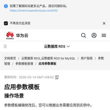
如需了解国际站更多云产品，请访问国际站。
https://www.huaweicloud.com/intl/
不再显示此消息
云数据库 RDS
文档首页
/
云数据库 RDS_云数据库 RDS for MySQL
/
用户指南
/
参数
管理
/
参数模板管理
/
应用参数模板
更新时间：
2026-05-14 GMT+08:00
应用参数模板
最
新
操作场景
动
态
参数模板编辑修改后，您可以根据业务需要应用到实例中。