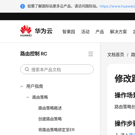
如需了解国际站更多云产品，请访问国际站。
https://www.huaweic
智果园
活动
产品
解决方案
路由控制 RC
文档首页
/
路
修改
用户指南
操作场
路由策略
路由策略
路由策略概述
创建路由策略
操作步
将路由策略绑定至ER
进入
路