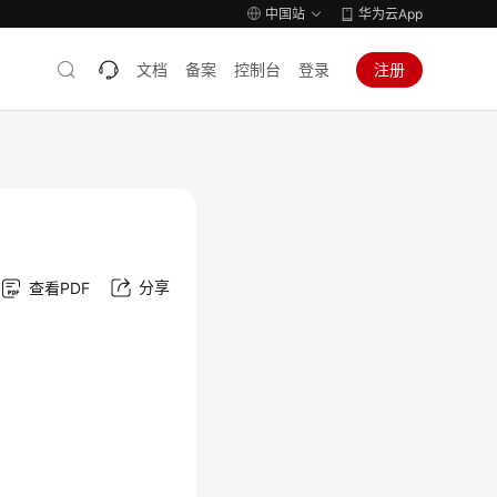
中国站
华为云App
文档
备案
控制台
登录
注册
分享
查看PDF