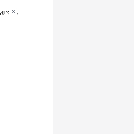
右侧的
。