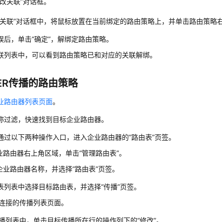
修改关联”
对话框。
关联”
对话框中，将鼠标放置在当前绑定的路由策略上，并单击路由策略
误后，单击
“确定”
，解绑定路由策略。
联列表中，可以看到路由策略已和对应的关联解绑。
ER传播的路由策略
业路由器列表页面
。
称过滤，快速找到目标企业路由器。
通过以下两种操作入口，进入企业路由器的
“路由表”
页签。
业路由器右上角区域，单击
“管理路由表”
。
企业路由器名称，并选择
“路由表”
页签。
表列表中选择目标路由表，并选择
“传播”
页签。
R连接的传播列表页面。
传播列表中，单击目标传播所在行的操作列下的
“修改”
。