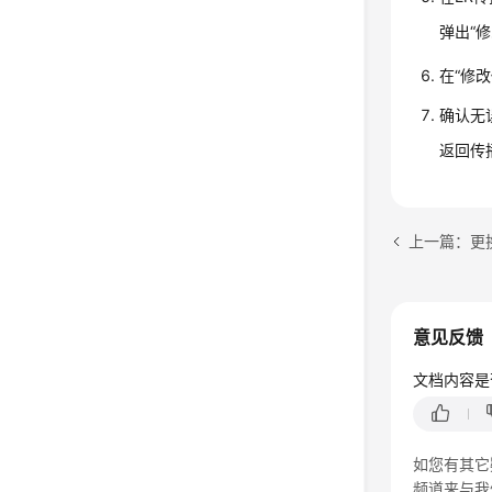
弹出
“
在
“修改
确认无
返回传
上一篇：更
意见反馈
文档内容是
如您有其它
频道来与我