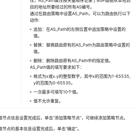
性，AS_Path属性按矢量顺序记录了BGP路由从本地到
目的地址所要经过的所有AS编号。
通过在路由策略中设置AS_Path，可以为路由执行以下
动作:
追加：在AS_Path的左侧位置中追加策略中设置的
值。
替换：替换路由原有的AS_Path为路由策略中设置的
值。
删除：删除路由原有AS_Path中的指定值。
AS_Path值的填写要求如下：
格式为x或x.y的整型数字，其中x的范围为1-65535,
y的范围为0-65535。
一次最多可填写10个值。
值不允许重复。
略节点信息设置完成后，单击
“添加策略节点”
，可继续添加策略节点。
略节点的基本信息设置完成后，单击
“确定”
。