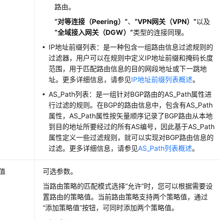
路由。
“对等连接（Peering）”
、
“VPN网关（VPN）”
以及
“全域接入网关（DGW）”
类型的连接同理。
IP地址前缀列表：是一种包含一组路由信息过滤规则的
过滤器，用户可以在规则中定义IP地址前缀和掩码长度
范围，用于匹配路由信息的目的网段地址或下一跳地
址。更多详细信息，请参见
IP地址前缀列表概述
。
AS_Path列表：是一组针对BGP路由的AS_Path属性进
行过滤的规则。在BGP的路由信息中，包含有AS_Path
属性，AS_Path属性按矢量顺序记录了BGP路由从本地
到目的地址所要经过的所有AS编号，因此基于AS_Path
属性定义一些过滤规则，就可以实现对BGP路由信息的
过滤。更多详细信息，请参见
AS_Path列表概述
。
值
可选参数。
当路由策略的匹配模式选择
“允许”
时，您可以根据需要设
置路由的策略值。当前路由策略支持两个策略值，通过
“添加策略值”按钮，可同时添加两个策略值。