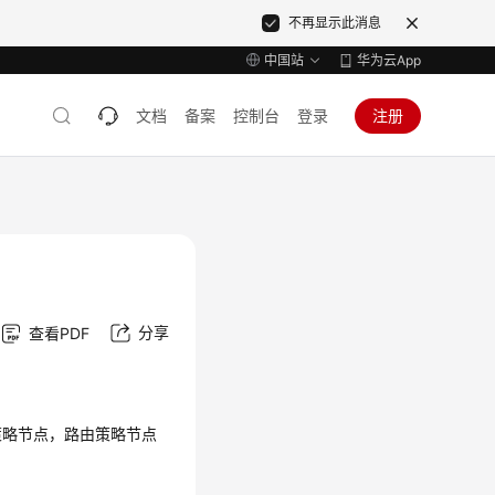
不再显示此消息
中国站
华为云App
文档
备案
控制台
登录
注册
分享
查看PDF
策略节点，路由策略节点