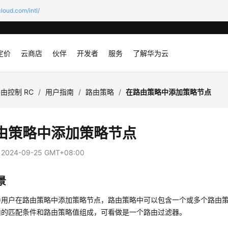
loud.com/intl/
定价
云商店
伙伴
开发者
服务
了解华为云
由控制 RC
/
用户指南
/
路由策略
/
在路由策略中添加策略节点
由策略中添加策略节点
：
2024-09-25 GMT+08:00
景
导用户在路由策略中添加策略节点，路由策略中可以包含一个或多个路由
由的匹配条件和路由策略值组成，可看做是一个路由过滤器。