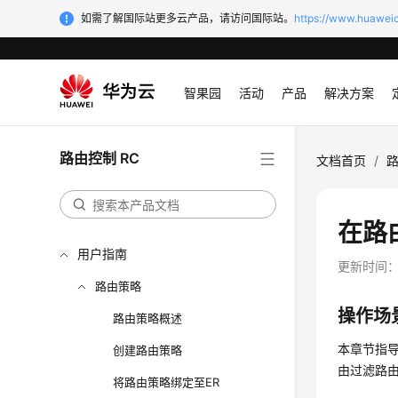
如需了解国际站更多云产品，请访问国际站。
https://www.huaweic
智果园
活动
产品
解决方案
路由控制 RC
文档首页
/
路
在路
用户指南
更新时间
路由策略
操作场
路由策略概述
本章节指
创建路由策略
由过滤路
将路由策略绑定至ER