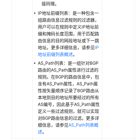
路
接同理。
由
IP地址前缀列表：是一种包含一
策
组路由信息过滤规则的过滤器，
略
用户可以在规则中定义IP地址前
中
缀和掩码长度范围，用于匹配路
的
由信息的目的网段地址或下一跳
策
地址。更多详细信息，请参见
IP
略
地址前缀列表概述
。
节
AS_Path列表：是一组针对BGP
点
路由的AS_Path属性进行过滤的
规则。在BGP的路由信息中，包
导
含有AS_Path属性，AS_Path属
出
性按矢量顺序记录了BGP路由从
路
本地到目的地址所要经过的所有
由
AS编号，因此基于AS_Path属性
策
定义一些过滤规则，就可以实现
略
对BGP路由信息的过滤。更多详
中
细信息，请参见
AS_Path列表概
的
述
。
策