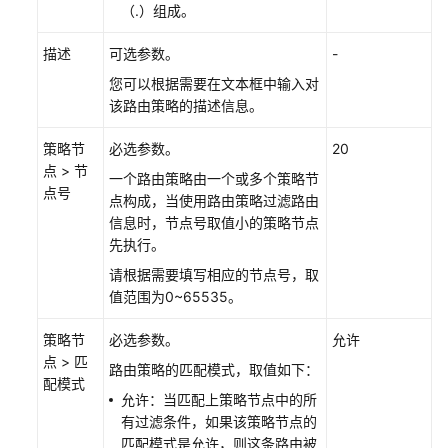
（.）组成。
更
描述
可选参数。
-
换
您可以根据需要在文本框中输入对
ER
该路由策略的描述信息。
绑
定
策略节
必选参数。
20
的
点 > 节
路
一个路由策略由一个或多个策略节
点号
由
点构成，当使用路由策略过滤路由
策
信息时，节点号取值小的策略节点
略
先执行。
请根据需要填写相应的节点号，取
解
值范围为0~65535。
绑
定
策略节
必选参数。
允许
ER
点 > 匹
路由策略的匹配模式，取值如下：
的
配模式
路
允许：当匹配上策略节点中的所
由
有过滤条件，如果该策略节点的
策
匹配模式是允许，则这条路由被