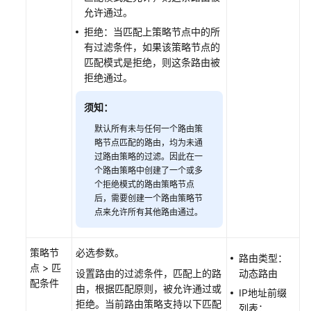
略
允许通过。
拒绝：当匹配上策略节点中的所
修
有过滤条件，如果该策略节点的
改
匹配模式是拒绝，则这条路由被
路
拒绝通过。
由
策
须知：
略
默认所有未与任何一个路由策
信
略节点匹配的路由，均为未通
息
过路由策略的过滤。因此在一
个路由策略中创建了一个或多
查
个拒绝模式的路由策略节点
看
后，需要创建一个路由策略节
路
点来允许所有其他路由通过。
由
策
策略节
必选参数。
略
路由类型：
点 > 匹
设置路由的过滤条件，匹配上的路
动态路由
配条件
由，根据匹配原则，被允许通过或
删
IP地址前缀
拒绝。当前路由策略支持以下匹配
除
列表：