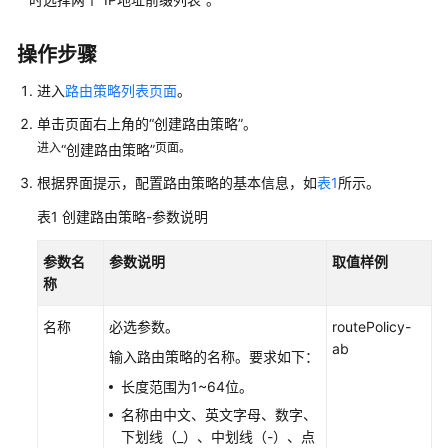
策
略
概
操作步骤
述
进入
路由策略列表页面
。
创
单击页面右上角的
“创建路由策略”
。
建
进入
页面。
“创建路由策略”
路
由
根据界面提示，配置路由策略的基本信息，如
表1
所示。
策
表1
创建路由策略-参数说明
略
参数名
参数说明
取值样例
将
称
路
由
名称
必选参数。
routePolicy-
策
ab
输入路由策略的名称。要求如下：
略
绑
长度范围为1~64位。
定
名称由中文、英文字母、数字、
至
下划线（_）、中划线（-）、点
ER