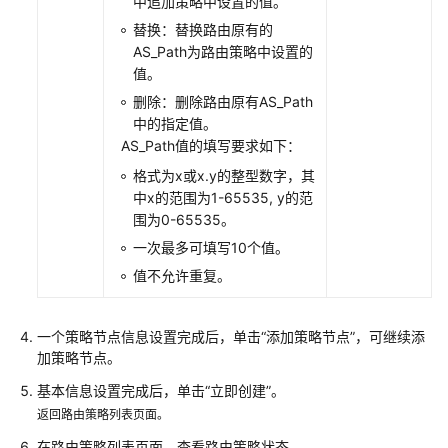
中追加策略中设置的值。
替换：替换路由原有的
文
AS_Path为路由策略中设置的
档
值。
下
删除：删除路由原有AS_Path
载
中的指定值。
AS_Path值的填写要求如下：
通
格式为x或x.y的整型数字，其
用
中x的范围为1-65535, y的范
参
围为0-65535。
考
一次最多可填写10个值。
值不允许重复。
产
品
术
一个策略节点信息设置完成后，单击
“添加策略节点”
，可继续添
语
加策略节点。
基本信息设置完成后，单击
“立即创建”
。
责
任
返回路由策略列表页面。
共
在路由策略列表页面，查看路由策略状态。