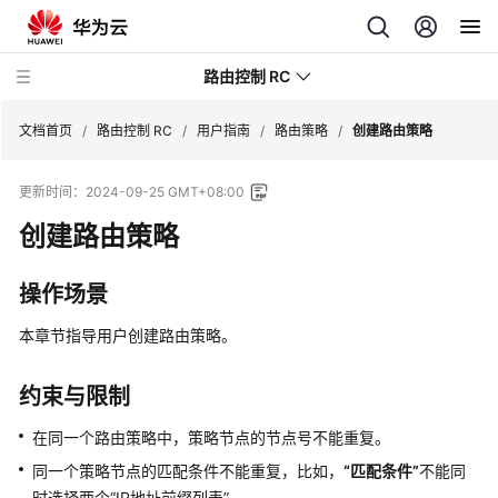
路由控制 RC
文档首页
/
路由控制 RC
/
用户指南
/
路由策略
/
创建路由策略
更新时间：
2024-09-25 GMT+08:00
用
户
创建路由策略
指
南
操作场景
路
本章节指导用户创建路由策略。
由
策
约束与限制
略
在同一个路由策略中，策略节点的节点号不能重复。
路
同一个策略节点的匹配条件不能重复，比如，
“匹配条件”
不能同
由
时选择两个
“IP地址前缀列表”
。