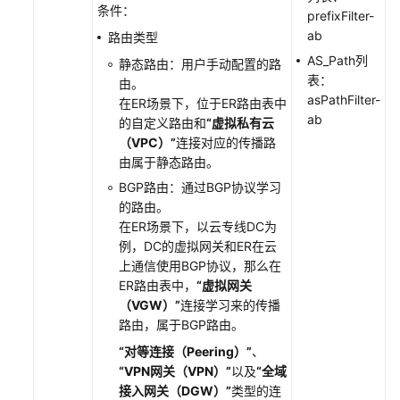
条件：
路
prefixFilter-
由
ab
路由类型
策
AS_Path列
静态路由：用户手动配置的路
略
表：
由。
asPathFilter-
在ER场景下，位于ER路由表中
在
ab
的自定义路由和
“虚拟私有云
路
（VPC）”
连接对应的传播路
由
由属于静态路由。
策
BGP路由：通过BGP协议学习
略
的路由。
中
在ER场景下，以云专线DC为
添
例，DC的虚拟网关和ER在云
加
上通信使用BGP协议，那么在
策
ER路由表中，
“虚拟网关
略
（VGW）”
连接学习来的传播
节
路由，属于BGP路由。
点
“对等连接（Peering）”
、
修
“VPN网关（VPN）”
以及
“全域
改
接入网关（DGW）”
类型的连