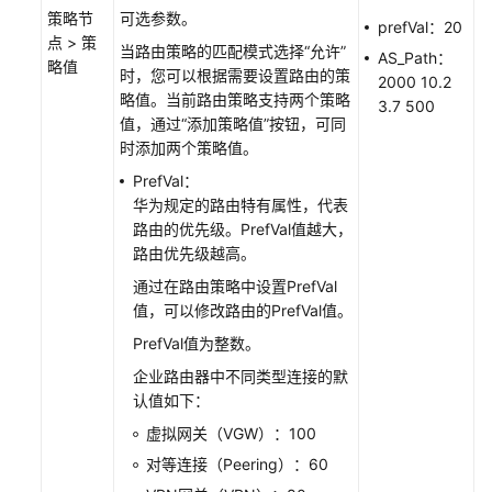
略
策略节
可选参数。
prefVal：20
节
点 > 策
当路由策略的匹配模式选择
“允许”
点
AS_Path：
略值
时，您可以根据需要设置路由的策
2000 10.2
略值。当前路由策略支持两个策略
查
3.7 500
值，通过“添加策略值”按钮，可同
看
时添加两个策略值。
路
由
PrefVal：
策
华为规定的路由特有属性，代表
略
路由的优先级。PrefVal值越大，
中
路由优先级越高。
的
通过在路由策略中设置PrefVal
策
值，可以修改路由的PrefVal值。
略
PrefVal值为整数。
节
点
企业路由器中不同类型连接的默
认值如下：
在
虚拟网关（VGW）：100
路
对等连接（Peering）：60
由
策