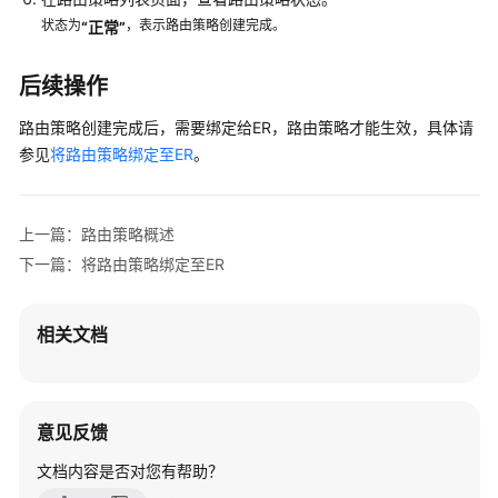
担
状态为
，表示路由策略创建完成。
“正常”
云
后续操作
服
务
路由策略创建完成后，需要绑定给ER，路由策略才能生效，具体请
等
参见
将路由策略绑定至ER
。
级
协
议
上一篇：路由策略概述
（SLA）
下一篇：将路由策略绑定至ER
白
皮
相关文档
书
资
源
意见反馈
支
持
文档内容是否对您有帮助？
区