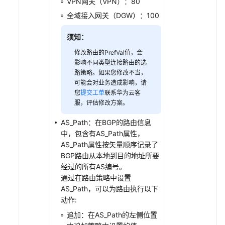
VPN网关（VPN）：80
略
全域接入网关（DGW）：100
中
删
须知：
除
修改路由的PrefVal值，会
策
影响不同类型连接路由的选
略
路策略。如果您修改不当，
节
可能会对业务造成影响，请
点
您
提交工单
联系华为云客
服，评估修改方案。
IP
地
AS_Path：在BGP的路由信息
址
中，包含有AS_Path属性，
前
AS_Path属性按矢量顺序记录了
缀
BGP路由从本地到目的地址所要
列
经过的所有AS编号。
表
通过在路由策略中设置
AS_Path，可以为路由执行以下
动作:
AS_Path
列
追加：在AS_Path的左侧位置
表