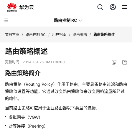
路由控制 RC
文档首页
/
路由控制 RC
/
用户指南
/
路由策略
/
路由策略概述
路由策略概述
用
户
更新时间：
2024-09-25 GMT+08:00
指
路由策略简介
南
路由策略（Routing Policy）作用于路由，主要具备路由过滤和路由
路
策略值设置等功能，它通过改变路由策略值来改变网络流量所经过
由
的路径。
策
略
当前路由策略可应用于企业路由器以下类型的连接：
虚拟网关（VGW）
路
对等连接（Peering）
由