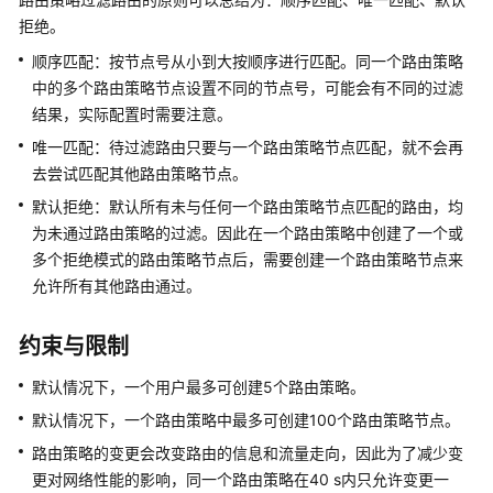
拒绝。
文
顺序匹配：按节点号从小到大按顺序进行匹配。同一个路由策略
档
中的多个路由策略节点设置不同的节点号，可能会有不同的过滤
下
结果，实际配置时需要注意。
载
唯一匹配：待过滤路由只要与一个路由策略节点匹配，就不会再
去尝试匹配其他路由策略节点。
通
默认拒绝：默认所有未与任何一个路由策略节点匹配的路由，均
用
为未通过路由策略的过滤。因此在一个路由策略中创建了一个或
参
多个拒绝模式的路由策略节点后，需要创建一个路由策略节点来
考
允许所有其他路由通过。
产
品
约束与限制
术
语
默认情况下，一个用户最多可创建5个路由策略。
默认情况下，一个路由策略中最多可创建100个路由策略节点。
责
路由策略的变更会改变路由的信息和流量走向，因此为了减少变
任
更对网络性能的影响，同一个路由策略在40 s内只允许变更一
共