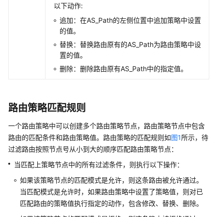
略
以下动作:
节
追加：在AS_Path的左侧位置中追加策略中设置
点
的值。
替换：替换路由原有的AS_Path为路由策略中设
查
置的值。
看
路
删除：删除路由原有AS_Path中的指定值。
由
策
略
路由策略匹配规则
中
的
一个路由策略中可以创建多个路由策略节点，路由策略节点中包含
策
路由的匹配条件和路由策略值。路由策略的匹配规则如
图1
所示，待
略
过滤路由按照节点号从小到大的顺序匹配路由策略节点：
节
点
当匹配上策略节点中的所有过滤条件，则执行以下操作：
如果该策略节点的匹配模式是允许，则这条路由被允许通过。
在
当匹配模式是允许时，如果路由策略中设置了策略值，则对已
路
匹配路由的策略值执行指定的动作，包含修改、替换、删除。
由
策