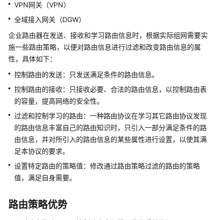
策
VPN网关（VPN）
略
全域接入网关（DGW）
概
述
企业路由器在发送、接收和学习路由信息时，根据实际组网需要实
施一些路由策略，以便对路由信息进行过滤和改变路由信息的属
创
性，具体如下：
建
控制路由的发送：只发送满足条件的路由信息。
路
由
控制路由的接收：只接收必要、合法的路由信息，以控制路由表
策
的容量，提高网络的安全性。
略
过滤和控制学习的路由：一种路由协议在学习其它路由协议发现
的路由信息丰富自己的路由知识时，只引入一部分满足条件的路
将
由信息，并对所引入的路由信息的某些属性进行设置，以使其满
路
足本协议的要求。
由
策
设置特定路由的策略值：修改通过路由策略过滤的路由的策略
略
值，满足自身需要。
绑
定
路由策略优势
至
ER