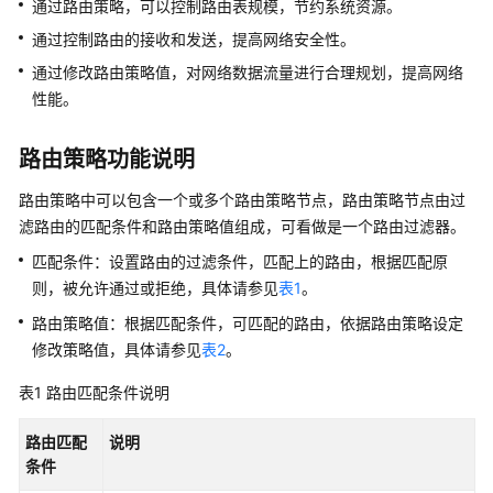
通过路由策略，可以控制路由表规模，节约系统资源。
通过控制路由的接收和发送，提高网络安全性。
更
通过修改路由策略值，对网络数据流量进行合理规划，提高网络
换
ER
性能。
绑
定
路由策略功能说明
的
路
路由策略中可以包含一个或多个路由策略节点，路由策略节点由过
由
滤路由的匹配条件和路由策略值组成，可看做是一个路由过滤器。
策
匹配条件：设置路由的过滤条件，匹配上的路由，根据匹配原
略
则，被允许通过或拒绝，具体请参见
表1
。
解
路由策略值：根据匹配条件，可匹配的路由，依据路由策略设定
绑
修改策略值，具体请参见
表2
。
定
ER
表1
路由匹配条件说明
的
路
路由匹配
说明
由
条件
策