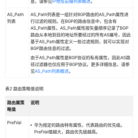
息，请参见
IP地址前缀列表概述
。
路
由
AS_Path
AS_Path列表是一组针对BGP路由的AS_Path属性进
策
列表
行过滤的规则。在BGP的路由信息中，包含有
略
AS_Path属性，AS_Path属性按矢量顺序记录了BGP
路由从本地到目的地址所要经过的所有AS编号，因此
在
基于AS_Path属性定义一些过滤规则，就可以实现对
路
BGP路由信息的过滤。
由
由于AS_Path属性是BGP协议的私有属性，因此AS路
策
径过滤器也仅应用于BGP协议。更多详细信息，请参
略
见
AS_Path列表概述
。
中
添
加
表2
路由策略值说明
策
略
路由属策
说明
节
略值
点
PrefVal
华为规定的路由特有属性，代表路由的优先级。
修
PrefVal值越大，路由优先级越高。
改