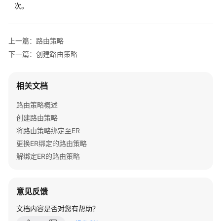
次。
担
云
服
上一篇：路由策略
务
下一篇：创建路由策略
等
级
协
相关文档
议
（SLA）
路由策略概述
创建路由策略
白
将路由策略绑定至ER
皮
更换ER绑定的路由策略
书
解绑定ER的路由策略
资
源
意见反馈
支
持
文档内容是否对您有帮助？
区