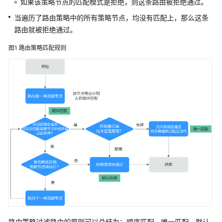
如果该策略节点的匹配模式是拒绝，则这条路由被拒绝通过。
略
当遍历了路由策略中的所有策略节点，均没有匹配上，那么这条
中
路由就被拒绝通过。
删
除
图1
路由策略匹配规则
策
略
节
点
IP
地
址
前
缀
列
表
AS_Path
列
表
路由策略过滤路由的原则可以总结为：顺序匹配、唯一匹配、默认