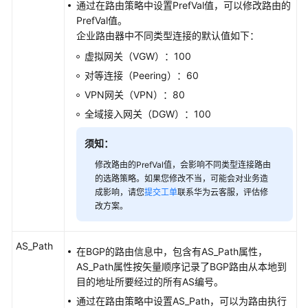
通过在路由策略中设置PrefVal值，可以修改路由的
路
PrefVal值。
由
企业路由器中不同类型连接的默认值如下：
策
略
虚拟网关（VGW）：100
中
对等连接（Peering）：60
的
VPN网关（VPN）：80
策
略
全域接入网关（DGW）：100
节
点
须知：
修改路由的PrefVal值，会影响不同类型连接路由
导
的选路策略。如果您修改不当，可能会对业务造
出
成影响，请您
提交工单
联系华为云客服，评估修
路
改方案。
由
策
AS_Path
略
在BGP的路由信息中，包含有AS_Path属性，
中
AS_Path属性按矢量顺序记录了BGP路由从本地到
的
目的地址所要经过的所有AS编号。
策
通过在路由策略中设置AS_Path，可以为路由执行