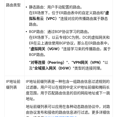
略
路由类型
静态路由：用户手动配置的路由。
在ER场景下，位于ER路由表中的自定义路由和
“虚
修
拟私有云（VPC）”
连接对应的传播路由属于静态
改
路由。
路
BGP路由：通过BGP协议学习的路由。
由
在ER场景下，以云专线DC为例，DC的虚拟网关和
策
ER在云上通信使用BGP协议，那么在ER路由表中，
略
“虚拟网关（VGW）”
连接学习来的传播路由，属于
信
BGP路由。
息
“对等连接（Peering）”
、
“VPN网关（VPN）”
以
及
“全域接入网关（DGW）”
类型的连接同理。
查
看
路
IP地址前
IP地址前缀列表是一种包含一组路由信息过滤规则的
由
缀列表
过滤器，用户可以在规则中定义IP地址前缀和掩码长
策
度范围，用于匹配路由信息的目的网段地址或下一跳
略
地址。
地址前缀列表可以应用在各种动态路由协议中，对路
删
由协议发布和接收的路由信息进行过滤。更多详细信
除