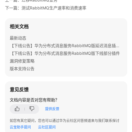
公
下一篇：测试RabbitMQ生产速率和消费速率
告
产
相关文档
品
介
最新动态
绍
【下线公告】华为分布式消息服务RabbitMQ版延迟消息插件下线公告
【下线公告】华为分布式消息服务RabbitMQ版下线部分插件
计
漏洞修复策略
费
版本支持公告
说
明
快
意见反馈
速
文档内容是否对您有帮助？
入
门
提供反馈
如您有其它疑问，您也可以通过华为云社区问答频道来与我们联系探讨
用
云宝助手提问
云社区提问
户