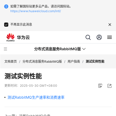
如需了解国际站更多云产品，请访问国际站。
https://www.huaweicloud.com/intl/
不再显示此消息
分布式消息服务RabbitMQ版
文档首页
/
分布式消息服务RabbitMQ版
/
用户指南
/
测试实例性能
测试实例性能
最
新
更新时间：
2025-05-30 GMT+08:00
动
态
测试RabbitMQ生产速率和消费速率
服
务
上一篇：迁移RabbitMQ业务