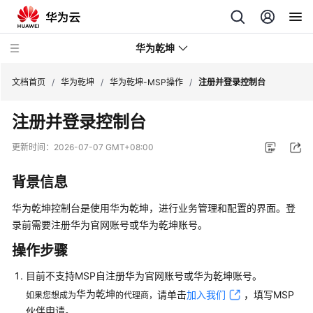
华为乾坤
文档首页
/
华为乾坤
/
华为乾坤-MSP操作
/
注册并登录控制台
注册并登录控制台
安
全
更新时间：
2026-07-07 GMT+08:00
云
服
背景信息
务
华为乾坤
控制台是使用
华为乾坤
，进行业务管理和配置的界面。登
云
录前需要注册华为官网账号或
华为乾坤
账号。
管
操作步骤
理
网
目前不支持MSP自注册华为官网账号或
华为乾坤
账号。
络
华为乾坤
请单击
加入我们
，填写MSP
如果您想成为
的代理商，
伙伴申请。