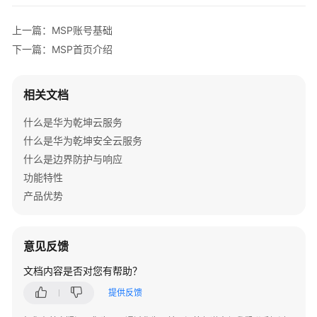
介
绍
上一篇：MSP账号基础
下一篇：MSP首页介绍
MSP
大
屏
相关文档
介
绍
什么是华为乾坤云服务
什么是华为乾坤安全云服务
个
什么是边界防护与响应
人
功能特性
中
产品优势
心
设
置
意见反馈
MSP
文档内容是否对您有帮助？
账
提供反馈
号
管