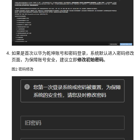
公
共
操
作
华
为
如果是首次以
华为乾坤
账号和密码登录，系统默认进入密码修改
乾
页面，为保障账号安全，建议立即
修改初始密码
。
坤-
MSP
图2
密码修改
操
作
服
务
简
介
MSP
简