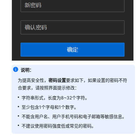
介
MSP
账
号
基
础
注
册
说明：
并
为提高安全性，
密码设置
要求如下，如果设置的密码不符
登
合要求，请按照界面提示修改：
录
控
字符串形式，长度为8~32个字符。
制
至少包含1个字母和1个数字。
台
不能含用户名、用户手机号码和电子邮箱等敏感信息。
MSP
不建议使用密码强度低或常见的密码。
首
页