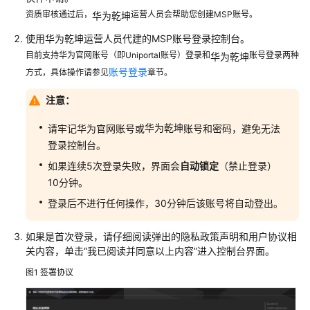
华
资质审核通过后，
运营人员会帮助您创建MSP账号。
为
华为乾坤
乾
使用
华为乾坤
运营人员代建的MSP账号登录控制台。
坤
目前支持华为官网账号（即Uniportal账号）登录和
账号登录两种
华为乾坤
解
账号登录
方式，具体操作请参见
章节。
决
方
注意：
案
华为乾坤
请牢记华为官网账号或
账号和密码，避免无法
华
登录控制台。
为
如果连续5次登录失败，界面会
自动锁定
（禁止登录）
乾
10分钟。
坤
APP
登录后不进行任何操作，30分钟后该账号将自动登出。
华
如果是首次登录，请仔细阅读弹出的隐私政策声明和用户协议相
为
关内容，单击
“我已阅读并同意以上内容”
进入控制台界面。
乾
图1
签署协议
坤-
租
户