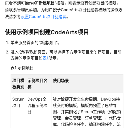
说
页看不到可操作的
“新建项目”
按钮，则表示没有创建项目的权限，
明
请联系管理员添加，为用户授予CodeArts项目创建者权限的操作方
法请参考
设置CodeArts项目创建者
。
快
速
使用示例项目创建CodeArts项目
入
门
单击服务首页的
“新建项目”
。
用
进入
“选择模板”
页面，可以选择下方示例项目来创建项目，目前
户
支持的示例项目如
表1
所示。
指
表1
示例项目
南
项目模
示例项目名
使用场景
需
板类别
称
求
管
Scrum
DevOps全
针对敏捷开发全生命周期、DevOps持
理
项目
流程示例项
续交付的模板，模板内预置了思维导
(CodeArts
目
图、并实例化了Scrum工作项（如促销
Req)
管理、会员管理，订单管理）、代码仓
使
库、代码检查任务、编译构建任务、流
用