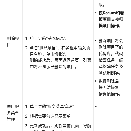
云
数。
服
仅Scrum和看
务
板项目支持归
类
档项目操作
。
型
项
删除项
单击导航
“基本信息”
。
目
删除项目将会
目
需
删除项目下的
单击
“删除项目”
，在弹框中输入项
求
代码库，代码
目名称，单击
“删除”
。
检查任务，编
删除成功后，页面返回首页，列表
管
译构建任务及
中将不显示已删除的项目。
理
测试用例等。
看
数据删除后，
板
将无法恢复，
类
请谨慎操作。
型
项
项目服
单击导航
“服务菜单管理”
。
-
目
务菜单
根据需要勾选显示菜单。
需
管理
求
更新成功后，刷新当前页面，导航