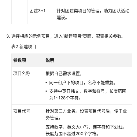
CodeArts
团建3+1
针对团建类项目的管理，助力团队活动
项
建设。
目
使
选择相应的示例项目，进入
“新建项目”
页面，配置相关参数。
用
示
表2
新建项目
例
项
参数项
说明
目
创
项目名称
根据自己需求设置。
建
同一租户下的项目，名称不能重复。
CodeArts
支持中英日韩文、数字和符号，长度范围
项
为1~128个字符。
目
项目代号
针对第三方业务。设置项目代号后，便于业
管
务管理。
理
支持数字、英文大小写、连字符和下划线，
Scrum
长度范围不超过200个字符。
类