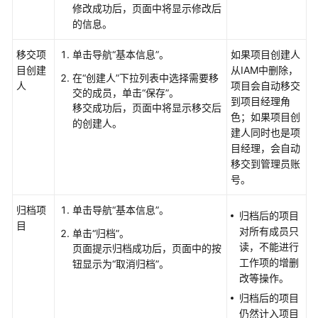
管
修改成功后，页面中将显示修改后
理
的信息。
IPD
独
移交项
单击导航
“基本信息”
。
如果项目创建人
立
目创建
从IAM中删除，
在
“创建人”
下拉列表中选择需要移
软
人
项目会自动移交
交的成员，单击
“保存”
。
件
到项目经理角
移交成功后，页面中将显示移交后
类
色；如果项目创
的创建人。
型
建人同时也是项
项
目经理，会自动
目
移交到管理员账
需
号。
求
归档项
单击导航
“基本信息”
。
归档后的项目
目
管
对所有成员只
单击
“归档”
。
理
读，不能进行
页面提示归档成功后，页面中的按
IPD
工作项的增删
钮显示为
“取消归档”
。
自
改等操作。
运
归档后的项目
营/
仍然计入项目