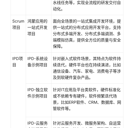
水线任务等，实现全流程的研发交付自
流
动化。
程
Scrum
鸿蒙应用的
面向全场景的一站式集成开发环境，提
购
项目
一站式开发
供一站式的分布式应用开发平台，支持
买
项目
分布式多端开发、分布式多端调测、多
并
端模拟仿真，提供全方位的质量与安全
使
保障。
用
CodeArts
IPD项
IPD-系统设
针对嵌入式软件场景，其特点为软件持
Req
目
备示例项目
续迭代，硬件平台也在持续演进，比如
通信设备、汽车、家电、消费电子等涉
访
及到软硬件复杂产品。
问
CodeArts
IPD-独立软
针对IT应用及平台类软件，硬件标准化
Req
件示例项目
或不依赖专有硬件，软件频繁迭代场
服
景，比如ERP软件、CRM、数据库、网
务
管软件等。
首
页
IPD-云服务
针对云服务开发、微服务架构、自运营