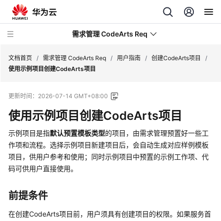
需求管理 CodeArts Req
文档首页
/
需求管理 CodeArts Req
/
用户指南
/
创建CodeArts项目
/
使用示例项目创建CodeArts项目
最
更新时间：
2026-07-14 GMT+08:00
新
动
使用示例项目创建CodeArts项目
态
示例项目是指
默认预置模板类型
的项目，由需求管理预置好一些工
产
作项和流程。选择示例项目新建项目后，会自动生成对应样例模板
品
项目，供用户参考和使用；同时示例项目中预置的示例工作项、代
介
码可供用户直接使用。
绍
前提条件
计
费
在创建CodeArts项目前，用户须具有创建项目的权限。如果服务首