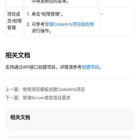
中将更新后的菜单。
查
看
项目成
单击
“权限管理”
。
-
审
员/权限
可参考
管理CodeArts项目级权限
计
管理
进行操作。
日
志
（可
选）
相关文档
支持通过API接口创建项目，详情请参考
创建项目
。
知
识
库
用
上一篇：使用项目模板创建CodeArts项目
户
下一篇：管理Scrum类型项目需求
指
南
相关文档
最
佳
实