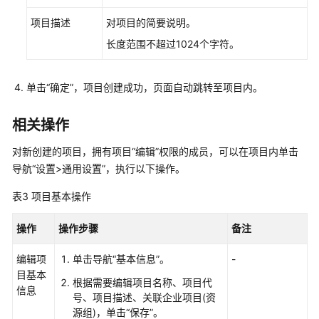
型
项目描述
对项目的简要说明。
项
目
长度范围不超过1024个字符。
需
求
单击
“确定”
，项目创建成功，页面自动跳转至项目内。
管
理
相关操作
IPD
系
对新创建的项目，拥有项目“编辑”权限的成员，可以在项目内单击
统
导航
“
设置>通用设置
”
，执行以下操作。
设
表3
项目基本操作
备
类
操作
操作步骤
备注
型
项
编辑项
单击导航
“基本信息”
。
-
目
目基本
需
根据需要编辑项目名称、项目代
信息
求
号、项目描述、关联企业项目(资
源组)，单击
“保存”
。