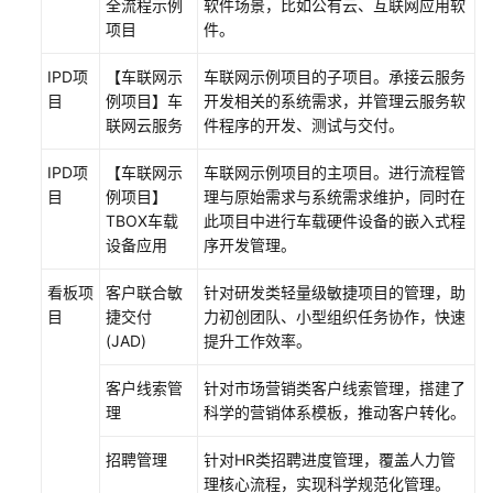
全流程示例
软件场景，比如公有云、互联网应用软
管
项目
件。
理
项
IPD项
【车联网示
车联网示例项目的子项目。承接云服务
目
目
例项目】车
开发相关的系统需求，并管理云服务软
群
联网云服务
件程序的开发、测试与交付。
创
IPD项
【车联网示
车联网示例项目的主项目。进行流程管
建
目
例项目】
理与原始需求与系统需求维护，同时在
CodeArts
TBOX车载
此项目中进行车载硬件设备的嵌入式程
项
设备应用
序开发管理。
目
看板项
客户联合敏
针对研发类轻量级敏捷项目的管理，助
目
使
捷交付
力初创团队、小型组织任务协作，快速
用
(JAD)
提升工作效率。
项
客户线索管
针对市场营销类客户线索管理，搭建了
目
理
科学的营销体系模板，推动客户转化。
模
板
招聘管理
针对HR类招聘进度管理，覆盖人力管
创
理核心流程，实现科学规范化管理。
建