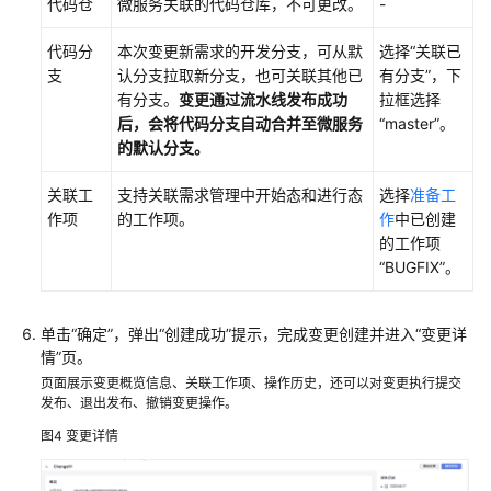
代码仓
微服务关联的代码仓库，不可更改。
-
代码分
本次变更新需求的开发分支，可从默
选择“关联已
支
认分支拉取新分支，也可关联其他已
有分支”，下
有分支。
变更通过流水线发布成功
拉框选择
后，会将代码分支自动合并至微服务
“master”。
的默认分支。
关联工
支持关联需求管理中开始态和进行态
选择
准备工
作项
的工作项。
作
中已创建
的工作项
“BUGFIX”。
单击“确定”，弹出“创建成功”提示，完成变更创建并进入“变更详
情”页。
页面展示变更概览信息、关联工作项、操作历史，还可以对变更执行提交
发布、退出发布、撤销变更操作。
图4
变更详情