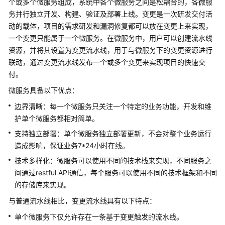
个或多个微服务组成，系统中各个微服务之间是松耦合的，各微服
介
务并行独立开发、构建、验证及部署上线。变更是一次研发交付活
绍
动的载体，项目的需求研发和漏洞修复都可以放在变更上来实现，
一个变更只能属于一个微服务。在微服务中，用户可以创建流水线
快
速
资源，并将其设置为变更流水线，用于与微服务下的变更资源进行
入
联动，通过变更流水线发布一个或多个变更来实现项目的快速交
门
付。
微服务具备以下优点：
用
户
边界清晰：每一个微服务只关注一个特定的业务功能，开发和维
指
护单个微服务都相对简单。
南
支持独立部署：单个微服务独立部署更新，不会对整个业务运行
造成影响，保证业务7*24小时在线。
流
技术多样化：微服务可以使用不同的技术栈来实现，不同服务之
水
间通过restful API通信，每个服务可以使用不同的技术框架和不同
线
的存储库来实现。
(CodeArts
Pipeline)
与普通流水线相比，变更流水线具有以下特点：
使
单个微服务下仅允许存在一条基于变更触发的流水线。
用