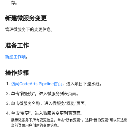
存。
白
皮
新建微服务变更
书
资
管理微服务下的变更信息。
源
准备工作
支
持
新建工作项
。
区
域
操作步骤
系
访问CodeArts Pipeline首页
，进入项目下流水线。
统
单击“微服务”，进入微服务列表页面。
权
限
单击微服务名称，进入微服务“概览”页面。
单击“变更”，进入微服务变更列表页面。
展示微服务下所有变更信息，单击“所有变更”，选择“我的变更”可以筛选出
当前登录用户创建的变更信息。