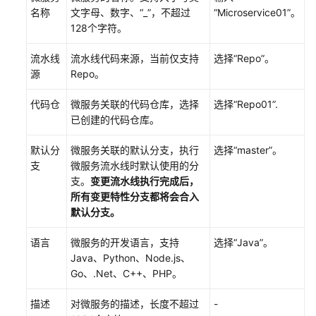
配
名称
文字母、数字、“_”，不超过
“Microservice01”。
置
128个字符。
流
水
流水线
流水线代码来源，当前仅支持
选择“Repo”。
线
源
Repo。
（YAML
化）
代码仓
微服务关联的代码仓库，选择
选择“Repo01”.
已创建的代码仓库。
分
组
默认分
微服务关联的默认分支，执行
选择“master”。
管
支
微服务流水线时默认使用的分
理
支。
变更流水线执行完成后，
流
所有变更特性分支都将会合入
水
默认分支。
线
语言
微服务的开发语言，支持
选择“Java”。
执
Java、Python、Node.js、
行
Go、.Net、C++、PHP。
流
水
描述
对微服务的描述，长度不超过
-
线