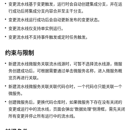
流
变更流水线基于变更触发，运行时会自动创建集成分支，并在运
程
行成功后将集成分支内容合并至主干分支。
变更流水线运行成功后会自动更新发布的变更状态。
开
变更流水线仅支持单实例运行。
通
并
变更流水线不支持事件触发或定时任务触发。
授
权
约束与限制
使
用
新建流水线微服务关联流水线源时，可暂不选择流水线源，微服
CodeArts
务创建成功后，可根据需要通过单击微服务名称，进入微服务概
Pipeline
览页再进行关联。
新建流水线微服务关联关联代码仓时，一个代码仓只能关联一个
访
问
微服务。
CodeArts
创建微服务后，更换代码仓库时，如果微服务下存在没有关闭的
Pipeline
变更或运行中的流水线，页面会弹出“数据处理”侧滑框，需先关闭
首
所有变更并停止所有运行中的流水线。
页