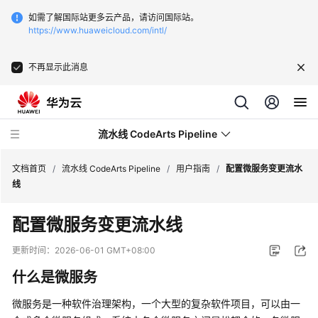
如需了解国际站更多云产品，请访问国际站。
https://www.huaweicloud.com/intl/
不再显示此消息
流水线 CodeArts Pipeline
文档首页
/
流水线 CodeArts Pipeline
/
用户指南
/
配置微服务变更流水
线
最
配置微服务变更流水线
新
动
更新时间：
2026-06-01 GMT+08:00
态
什么是微服务
产
微服务是一种软件治理架构，一个大型的复杂软件项目，可以由一
品