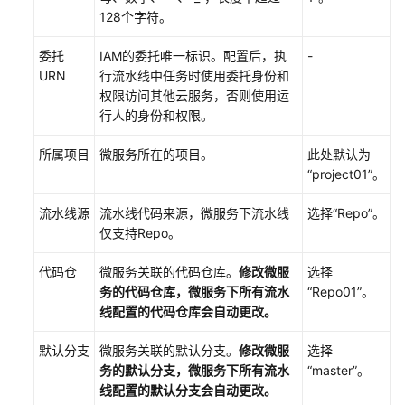
使
128个字符。
用
指
委托
IAM的委托唯一标识。配置后，执
-
南
URN
行流水线中任务时使用委托身份和
权限访问其他云服务，否则使用运
最
行人的身份和权限。
佳
实
所属项目
微服务所在的项目。
此处默认为
践
“project01”。
流水线源
流水线代码来源，微服务下流水线
选择“Repo”。
API
仅支持Repo。
参
考
代码仓
微服务关联的代码仓库。
修改微服
选择
务的代码仓库，微服务下所有流水
“Repo01”。
场
线配置的代码仓库会自动更改。
景
代
默认分支
微服务关联的默认分支。
修改微服
选择
码
务的默认分支，微服务下所有流水
“master”。
示
线配置的默认分支会自动更改。
例