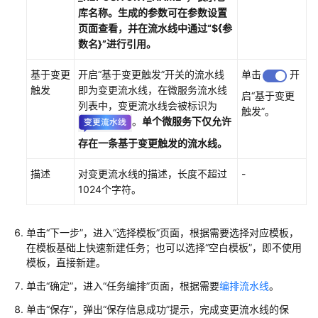
考
库名称。生成的参数可在参数设置
页面查看，并在流水线中通过“${参
产
数名}”进行引用。
品
术
基于变更
开启“基于变更触发”开关的流水线
单击
开
语
触发
即为变更流水线，在微服务流水线
启“基于变更
列表中，变更流水线会被标识为
触发”。
责
。
单个微服务下仅允许
任
存在一条基于变更触发的流水线。
共
担
描述
对变更流水线的描述，长度不超过
-
1024个字符。
云
服
务
单击“下一步”，进入“选择模板”页面，根据需要选择对应模板，
等
在模板基础上快速新建任务；也可以选择“空白模板”，即不使用
级
模板，直接新建。
协
单击“确定”，进入“任务编排”页面，根据需要
编排流水线
。
议
（SLA）
单击“保存”，弹出“保存信息成功”提示，完成变更流水线的保