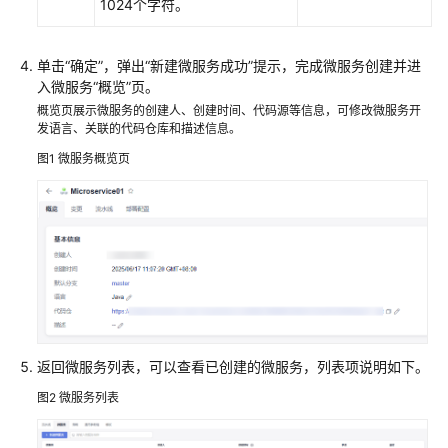
1024个字符。
查
单击“确定”，弹出“新建微服务成功”提示，完成微服务创建并进
看
入微服务“概览”页。
流
概览页展示微服务的创建人、创建时间、代码源等信息，可修改微服务开
水
发语言、关联的代码仓库和描述信息。
线
图1
微服务概览页
查
看
统
计
看
板
配
置
返回微服务列表，可以查看已创建的微服务，列表项说明如下。
微
图2
微服务列表
服
务
变