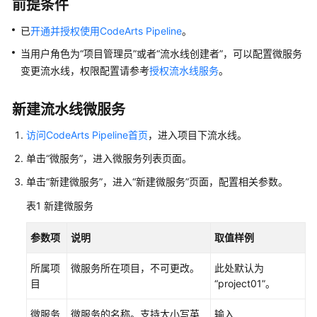
前提条件
新
建
已
开通并授权使用CodeArts Pipeline
。
流
水
当用户角色为
“项目管理员”
或者
“流水线创建者”
，可以配置微服务
线
变更流水线，权限配置请参考
授权流水线服务
。
新
新建流水线微服务
建
流
访问CodeArts Pipeline首页
，进入项目下流水线。
水
单击“微服务”，进入微服务列表页面。
线
（新
单击“新建微服务”，进入“新建微服务”页面，配置相关参数。
版）
表1
新建微服务
配
参数项
说明
取值样例
置
流
所属项
微服务所在项目，不可更改。
此处默认为
水
目
“project01”。
线
微服务
微服务的名称。支持大小写英
输入