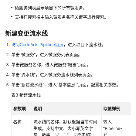
扩
微服务列表展示项目下的所有微服务。
展
支持在搜索栏中输入微服务名称关键字进行搜索。
点
查
新建变更流水线
看
访问CodeArts Pipeline首页
，进入项目下流水线。
审
计
单击“微服务”，进入微服务列表页面。
日
单击微服务名称，进入微服务“概览”页面。
志
单击“流水线”，进入微服务流水线列表页面。
参
单击“新建流水线”，进入“基本信息 ”页面，配置相关参数。
考
表3
新建流水线
发
布
参数项
说明
取值样例
管
理
名称
流水线的名称，默认根据当前时间
输入
(CodeArts
生成。支持中文、大小写英文字
“Pipeline-
Release)
母、数字、“-”、“_”，长度不超过
1”。