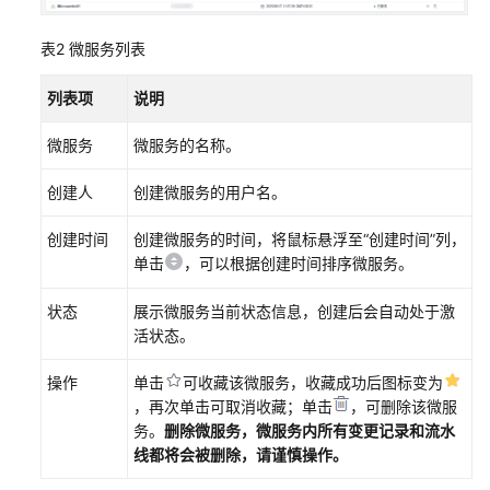
更
流
表2
微服务列表
水
线
列表项
说明
管
微服务
微服务的名称。
理
流
创建人
创建微服务的用户名。
水
创建时间
创建微服务的时间，将鼠标悬浮至“创建时间”列，
线
单击
，可以根据创建时间排序微服务。
扩
展
状态
展示微服务当前状态信息，创建后会自动处于激
插
活状态。
件
操作
单击
可收藏该微服务，收藏成功后图标变为
管
，再次单击可取消收藏；单击
，可删除该微服
理
务。
删除微服务，微服务内所有变更记录和流水
CodeArts
线都将会被删除，请谨慎操作。
服
务