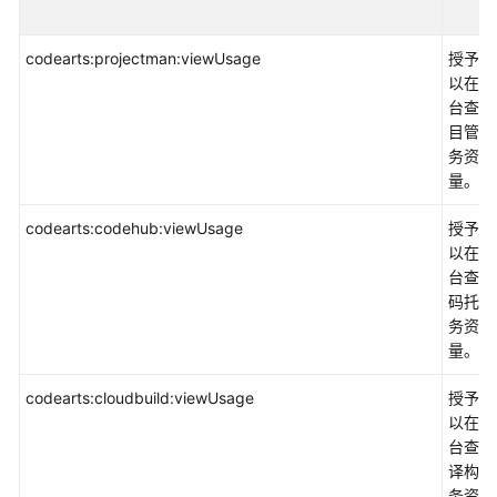
应
codearts:projectman:viewUsage
授予权
用
以在控
中
台查询
间
目管理
件
务资源
量。
开
发
codearts:codehub:viewUsage
授予权
与
以在控
运
台查询
维
码托管
务资源
应
量。
用
管
codearts:cloudbuild:viewUsage
授予权
理
以在控
与
台查询
运
译构建
维
务资源