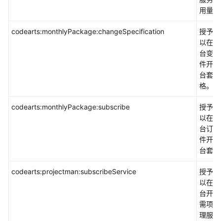
理
用量。
与
监
codearts:monthlyPackage:changeSpecification
授予权
管
以在控
台变更
迁
件开发
移
台套餐
格。
云
codearts:monthlyPackage:subscribe
授予权
生
以在控
态
台订购
件开发
用
台套餐
户
服
codearts:projectman:subscribeService
授予权
务
以在控
台开通
文
需项目
档
理服务
下