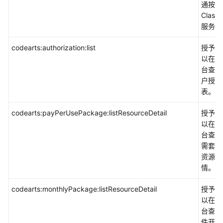
通按需
Class
服务。
codearts:authorization:list
授予权
以在控
台查看
户授权
表。
codearts:payPerUsePackage:listResourceDetail
授予权
以在控
台查看
需套餐
资源详
情。
codearts:monthlyPackage:listResourceDetail
授予权
以在控
台查看
件开发