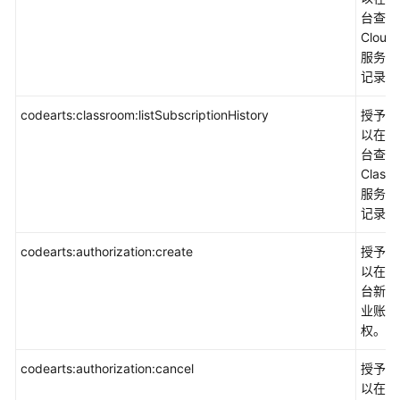
台查看
Cloud
服务开
记录。
codearts:classroom:listSubscriptionHistory
授予权
以在控
台查看
Class
服务开
记录。
codearts:authorization:create
授予权
以在控
台新增
业账户
权。
codearts:authorization:cancel
授予权
以在控