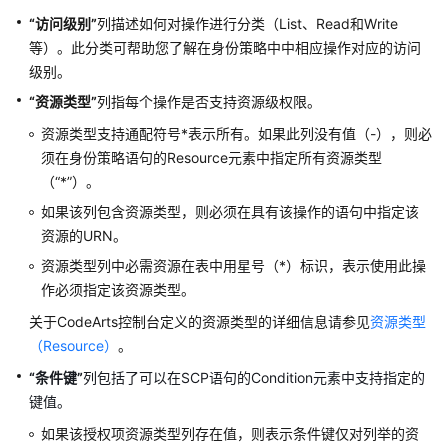
“访问级别”
列描述如何对操作进行分类（List、Read和Write
存
等）。此分类可帮助您了解在身份策略中中相应操作对应的访问
储
级别。
“资源类型”
列指每个操作是否支持资源级权限。
网
资源类型支持通配符号*表示所有。如果此列没有值（-），则必
络
须在身份策略语句的Resource元素中指定所有资源类型
容
（“*”）。
器
如果该列包含资源类型，则必须在具有该操作的语句中指定该
资源的URN。
CDN
资源类型列中必需资源在表中用星号（*）标识，表示使用此操
与
作必须指定该资源类型。
智
能
关于CodeArts控制台定义的资源类型的详细信息请参见
资源类型
边
（Resource）
。
缘
“条件键”
列包括了可以在SCP语句的Condition元素中支持指定的
键值。
数
据
如果该授权项资源类型列存在值，则表示条件键仅对列举的资
库