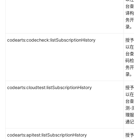
台查看
译构建
务开通
录。
codearts:codecheck:listSubscriptionHistory
授予权
以在控
台查看
码检查
务开通
录。
codearts:cloudtest:listSubscriptionHistory
授予权
以在控
台查看
测-测
理服务
通记录
codearts:apitest:listSubscriptionHistory
授予权