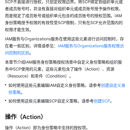
SCP不直接进行授权，只划定权限边界。将SCP绑定到组织单元或
略
者成员账号时，并没有直接对组织单元或成员账号授予操作权限，
而是规定了成员账号或组织单元包含的成员账号的授权范围。IAM
系
身份策略授予权限的有效性受SCP限制，只有在SCP允许范围内的
统
权限才能生效。
身
IAM服务与
份
Organizations
服务在使用这些元素进行访问控制时，存
策
在着一些区别，详情请参见：
IAM服务与Organizations服务权限访
略
问控制的区别
。
本章节介绍IAM服务身份策略授权场景中自定义身份策略和
组织
服
身
务中SCP使用的元素，这些元素包含了
操作（Action）、资源
份
（Resource）和条件（Condition）
。
策
略
如何使用这些元素编辑IAM自定义身份策略，请参考
创建自定义身
授
份策略
。
权
如何使用这些元素编辑
SCP自定义策略，请参考
创建SCP
。
参
考
操作（Action）
计
操作（Action）即为身份策略中支持的授权项。
算