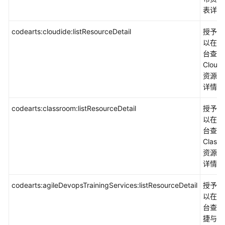
表详情
codearts:cloudide:listResourceDetail
授予权
以在控
台查看
Cloud
资源列
详情。
codearts:classroom:listResourceDetail
授予权
以在控
台查看
Class
资源列
详情。
codearts:agileDevopsTrainingServices:listResourceDetail
授予权
以在控
台查看
捷与