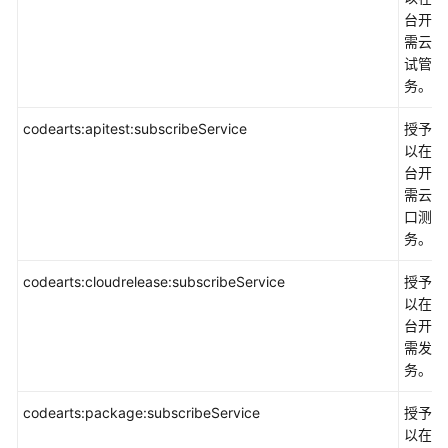
务
台开通
等
需云测
级
试管理
协
务。
议
（SLA）
codearts:apitest:subscribeService
授予权
以在控
白
台开通
皮
需云测
书
口测试
资
务。
源
codearts:cloudrelease:subscribeService
授予权
支
以在控
持
台开通
区
需发布
域
务。
codearts:package:subscribeService
授予权
系
以在控
统