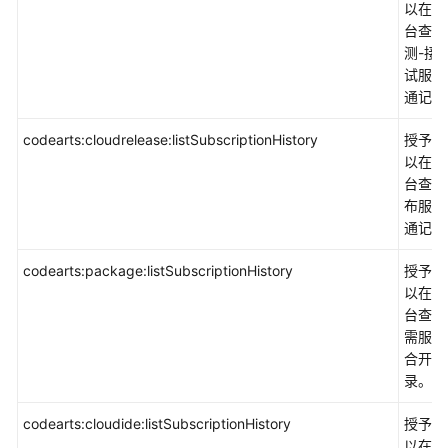
以在控
台查看
测-接
试服务
通记录
codearts:cloudrelease:listSubscriptionHistory
授予权
以在控
台查看
布服务
通记录
codearts:package:listSubscriptionHistory
授予权
以在控
台查看
需服务
合开通
录。
codearts:cloudide:listSubscriptionHistory
授予权
以在控