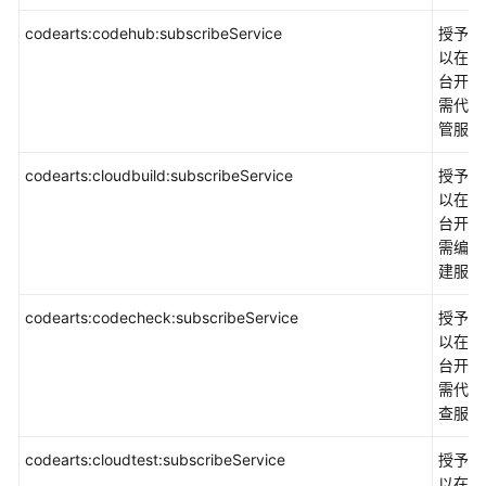
载
codearts:codehub:subscribeService
授予权
以在控
台开通
通
需代码
用
管服务
参
考
codearts:cloudbuild:subscribeService
授予权
以在控
产
台开通
品
需编译
术
建服务
语
codearts:codecheck:subscribeService
授予权
责
以在控
任
台开通
共
需代码
担
查服务
云
codearts:cloudtest:subscribeService
授予权
服
以在控