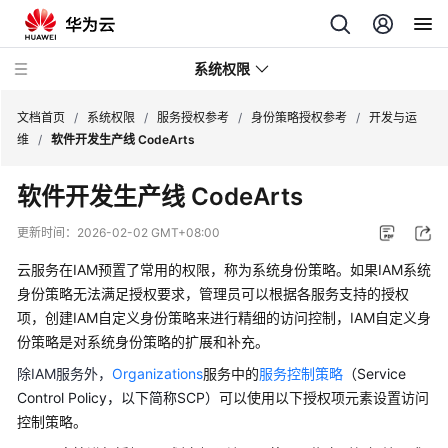
系统权限
文档首页
/
系统权限
/
服务授权参考
/
身份策略授权参考
/
开发与运
维
/
软件开发生产线 CodeArts
服
软件开发生产线 CodeArts
务
授
更新时间：
2026-02-02 GMT+08:00
权
参
云服务在IAM预置了常用的权限，称为系统身份策略。如果IAM系统
考
身份策略无法满足授权要求，管理员可以根据各服务支持的授权
项，创建IAM自定义身份策略来进行精细的访问控制，IAM自定义身
系
份策略是对系统身份策略的扩展和补充。
统
除IAM服务外，
Organizations
服务中的
服务控制策略
（Service
角
Control Policy，以下简称SCP）
可以使用以下授权项元素设置访问
色
控制策略。
与
策