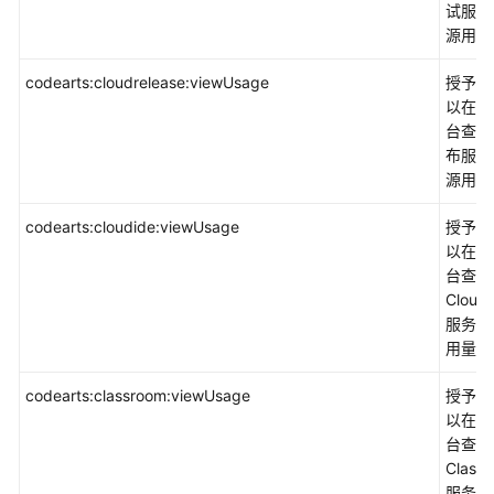
试服务
署
源用量
CodeArts
Deploy
codearts:cloudrelease:viewUsage
授予权
以在控
云
台查询
应
布服务
用
源用量
引
擎
codearts:cloudide:viewUsage
授予权
CAE
以在控
台查询
企
Cloud
业
服务资
应
用量。
用
codearts:classroom:viewUsage
授予权
视
以在控
频
台查询
Class
管
服务资