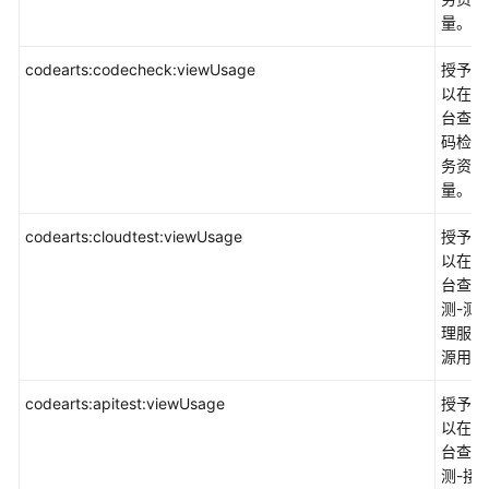
平
量。
台
codearts:codecheck:viewUsage
ServiceStage
授予权
以在控
台查询
软
码检查
件
务资源
开
量。
发
生
codearts:cloudtest:viewUsage
授予权
产
以在控
线
台查询
CodeArts
测-测
理服务
流
源用量
水
线
codearts:apitest:viewUsage
授予权
CodeArts
以在控
Pipeline
台查询
测-接
部