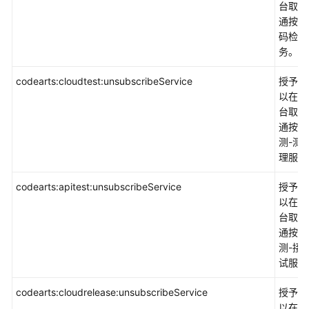
台取消
通按需
码检查
务。
codearts:cloudtest:unsubscribeService
授予权
以在控
台取消
通按需
测-测
理服务
codearts:apitest:unsubscribeService
授予权
以在控
台取消
通按需
测-接
试服务
codearts:cloudrelease:unsubscribeService
授予权
以在控