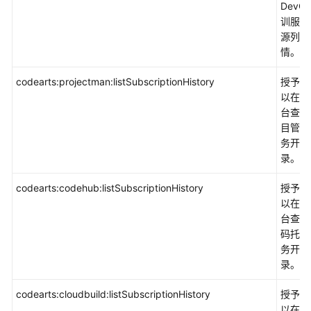
DevO
训服务
源列表
情。
codearts:projectman:listSubscriptionHistory
授予权
以在控
台查看
目管理
务开通
录。
codearts:codehub:listSubscriptionHistory
授予权
以在控
台查看
码托管
务开通
录。
codearts:cloudbuild:listSubscriptionHistory
授予权
以在控