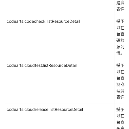
建资源
表详情
codearts:codecheck:listResourceDetail
授予权
以在控
台查看
码检查
源列表
情。
codearts:cloudtest:listResourceDetail
授予权
以在控
台查看
测-测
理资源
表详情
codearts:cloudrelease:listResourceDetail
授予权
以在控
台查看
布资源